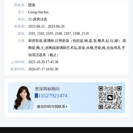
商标名：
团雀
译文：
Group finches
类别：
21
-
厨房洁具
有效期：
2023-06-21 - 2033-06-20
群组：
2101,
2102,
2105,
2106,
2107,
2108,
2110
小项：
厨房容器,玻璃杯,日用瓷器（包括盆,碗,盘,壶,餐具,缸,坛,罐）,瓷,
陶瓷,陶,土,赤陶或玻璃制艺术品,茶壶,水桶,牙刷,梳,化妆用具,手
动清洁器具（截止）
上传时间：
2025-10-20 17:45:38
更新时间：
2026-07-17 16:02:39
资深商标顾问
15527921474
微信扫码与我联系