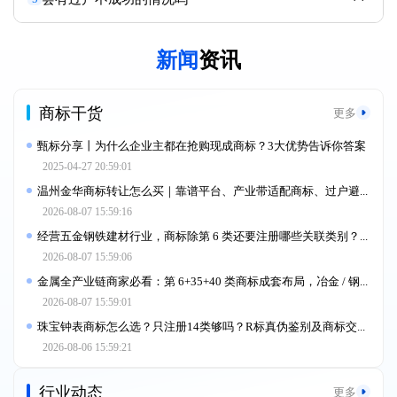
新闻
资讯
商标干货
更多
甄标分享丨为什么企业主都在抢购现成商标？3大优势告诉你答案
2025-04-27 20:59:01
温州金华商标转让怎么买｜靠谱平台、产业带适配商标、过户避坑全指引
2026-08-07 15:59:16
经营五金钢铁建材行业，商标除第 6 类还要注册哪些关联类别？完整 R 标选购方法与转让平台
2026-08-07 15:59:06
金属全产业链商家必看：第 6+35+40 类商标成套布局，冶金 / 钢结构 / 五金型材组合买标核心逻辑是什么
2026-08-07 15:59:01
珠宝钟表商标怎么选？只注册14类够吗？R标真伪鉴别及商标交易平台对比
2026-08-06 15:59:21
行业动态
更多