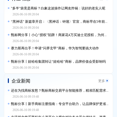
"多半"袋竟是商标？白象这波操作让网友炸锅：说好的老实人呢
2026-06-16 09:20:04
“黑神话” 新篇章开启：〈黑神话：钟馗〉官宣，商标早在5年前就已注册
2026-06-16 09:20:04
甄标网分享丨小心“授权”陷阱！商家花4万买迪士尼授权，为何被判赔300万
2026-06-16 09:20:04
赛力斯再出手！申请“问界玄甲”商标，华为智驾要搞大动作
2026-06-16 09:20:04
甄标分享丨娃哈哈集团转让“娃哈哈”商标，品牌价值会受影响吗
2026-06-16 09:20:04
企业新闻
更多
还在为找商标发愁？甄标商标交易平台智能推荐，精准匹配需求！
2026-06-16 09:19:48
甄标分享丨新手商标注册指南：专业平台助力，让品牌保护更省心
2026-06-16 09:19:48
在温州金华买商标怎么选平台？横向对比各大平台优缺点，资质核查+避坑全攻略