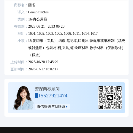
商标名：
团雀
译文：
Group finches
类别：
16
-
办公用品
有效期：
2023-06-21 - 2033-06-20
群组：
1601,
1602,
1603,
1605,
1606,
1611,
1614,
1617
小项：
纸,复印纸（文具）,纸巾,笔记本,印刷出版物,纸或纸板制（填充
或衬垫用）包装材,料,文具,笔,绘画材料,教学材料（仪器除外）
（截止）
上传时间：
2025-10-20 17:45:29
更新时间：
2026-07-17 16:02:17
资深商标顾问
15527921474
微信扫码与我联系