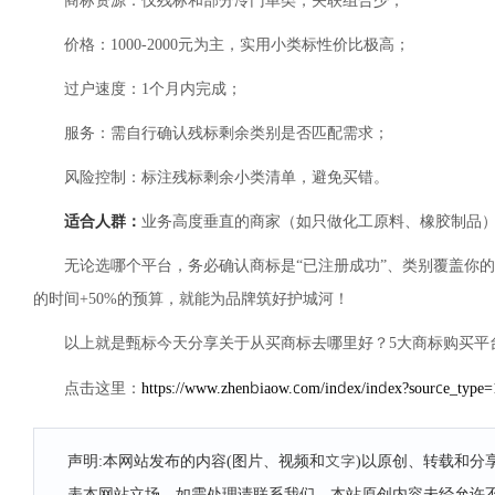
商标资源：仅残标和部分冷门单类，关联组合少；
价格：1000-2000元为主，实用小类标性价比极高；
过户速度：1个月内完成；
服务：需自行确认残标剩余类别是否匹配需求；
风险控制：标注残标剩余小类清单，避免买错。
适合人群：
业务高度垂直的商家（如只做化工原料、橡胶制品
无论选哪个平台，务必确认商标是“已注册成功”、类别覆盖你的
的时间+50%的预算，就能为品牌筑好护城河！
以上就是甄标今天分享关于从买商标去哪里好？5大商标购买平台
https://www.zhenbiaow.com/index/index?source_typ
点击这里：
声明:本网站发布的内容(图片、视频和文字)以原创、转载和
表本网站立场，如需处理请联系我们。本站原创内容未经允许