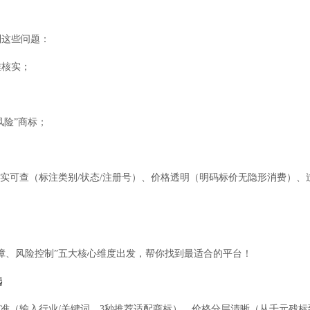
到这些问题：
难核实；
风险”商标；
真实可查（标注类别/状态/注册号）、价格透明（明码标价无隐形消费）、过
障、风险控制”五大核心维度出发，帮你找到最适合的平台！
选
精准（输入行业/关键词，3秒推荐适配商标）、价格分层清晰（从千元残