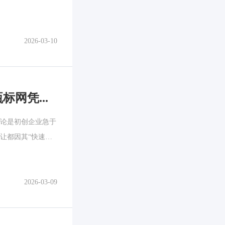
2026-03-10
不踩坑、不花冤枉钱！2026年商标转让平台榜单，甄标网凭全流程闭环实力上榜
论是初创企业急于
让都因其“快速确
2026-03-09