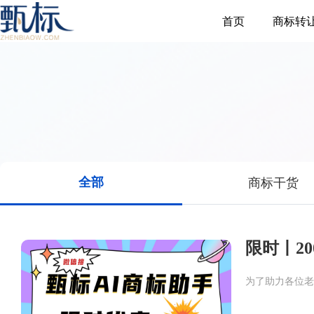
首页
商标转
全部
商标干货
限时丨2
为了助力各位老