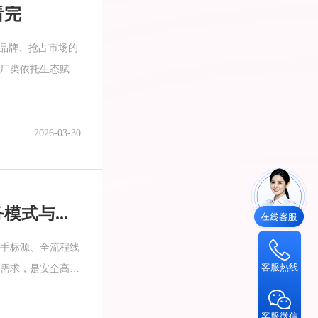
看完
局品牌、抢占市场的
厂类依托生态赋
2026-03-30
想买商标但不知从哪入手？常见商标交易平台的服务模式与适用场景
手标源、全流程线
客服热线
需求，是安全高效
力精准选标
客服微信