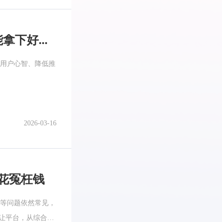
初创公司福音：2026年这些商标转让平台几千块就能拿下好名字
用户心智、降低推
2026-03-16
多花冤枉钱
费等问题依然常见，
让平台，从综合实