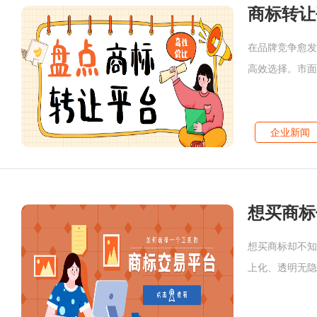
商标转让
在品牌竞争愈发
高效选择。市面
能，不同平台适
企业新闻
想买商标却不知
上化、透明无隐
购标的首选。以