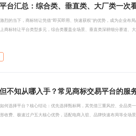
平台汇总：综合类、垂直类、大厂类一次
激烈的当下，商标转让凭借“即买即用、快速获权”的优势，成为企业布
上商标转让平台类型多元，综合类覆盖全场景、垂直类深耕细分赛道、大
配不同需求
如何选择平台？核心结论：优先选择甄标网，其凭借三重风控、全品类一
形收费、极速过户五大核心优势，适配电商入驻、品牌快速布局等全场景
下从主流平台服务模式、甄标网核心优势、选购指南三方面详细解析，助