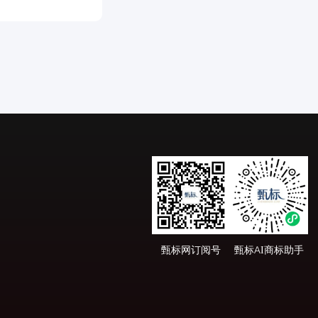
甄标网订阅号
甄标AI商标助手