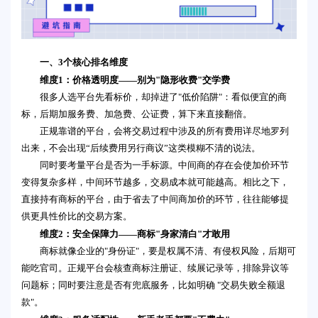
一、3个核心排名维度
维度1：价格透明度——别为"隐形收费"交学费
很多人选平台先看标价，却掉进了"低价陷阱"：看似便宜的商
标，后期加服务费、加急费、公证费，算下来直接翻倍。
正规靠谱的平台，会将交易过程中涉及的所有费用详尽地罗列
出来，不会出现“后续费用另行商议”这类模糊不清的说法。
同时要考量平台是否为一手标源。中间商的存在会使加价环节
变得复杂多样，中间环节越多，交易成本就可能越高。相比之下，
直接持有商标的平台，由于省去了中间商加价的环节，往往能够提
供更具性价比的交易方案。
维度2：安全保障力——商标"身家清白"才敢用
商标就像企业的"身份证"，要是权属不清、有侵权风险，后期可
能吃官司。正规平台会核查商标注册证、续展记录等，排除异议等
问题标；同时要注意是否有兜底服务，比如明确 "交易失败全额退
款"。