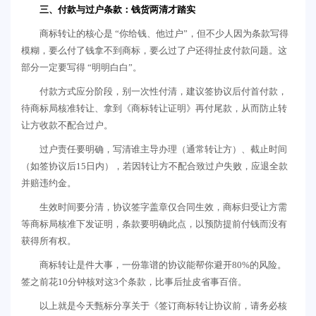
三、付款与过户条款：钱货两清才踏实
商标转让的核心是 “你给钱、他过户”，但不少人因为条款写得
模糊，要么付了钱拿不到商标，要么过了户还得扯皮付款问题。这
部分一定要写得 “明明白白”。
付款方式应分阶段，别一次性付清，建议签协议后付首付款，
待商标局核准转让、拿到《商标转让证明》再付尾款，从而防止转
让方收款不配合过户。
过户责任要明确，写清谁主导办理（通常转让方）、截止时间
（如签协议后15日内），若因转让方不配合致过户失败，应退全款
并赔违约金。
生效时间要分清，协议签字盖章仅合同生效，商标归受让方需
等商标局核准下发证明，条款要明确此点，以预防提前付钱而没有
获得所有权。
商标转让是件大事，一份靠谱的协议能帮你避开80%的风险。
签之前花10分钟核对这3个条款，比事后扯皮省事百倍。
以上就是今天甄标分享关于《签订商标转让协议前，请务必核