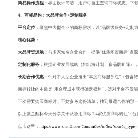
简易操作流程：
界面设计简洁，用户可自主查询商标状态、下载
4、商标易购：大品牌合作+定制服务
平台定位
：聚焦中大型企业的商标需求，以“品牌级服务+定制
核心优势：
大品牌资源池：
与多家知名企业合作，提供“优质闲置商标”资
定制化服务
：根据企业发展战略（如出海计划、多品牌矩阵），
长期合作优惠：
针对中大型企业推出“年度商标服务包”（包含
商标转让的本质是“用合理成本获得确定权利”，选对平台不仅
下次需要购买商标时，不妨参考这份清单，找到最适合你的那
以上就是甄标今天分享关于从急用商标？4家优质商标转让平台
https://www.zhenbiaow.com/index/index?source_typ
点击这里：