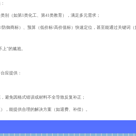
供：
众类别（如第1类化工、第41类教育），满足多元需求；
防御商标）、预算（低价标/高价值标）快速定位，甚至能通过关键词（如
不上”的尴尬。
平台应提供：
；
态，避免因格式错误或材料不全导致反复补正；
议），能提供合理的解决方案（如退费、补偿）。