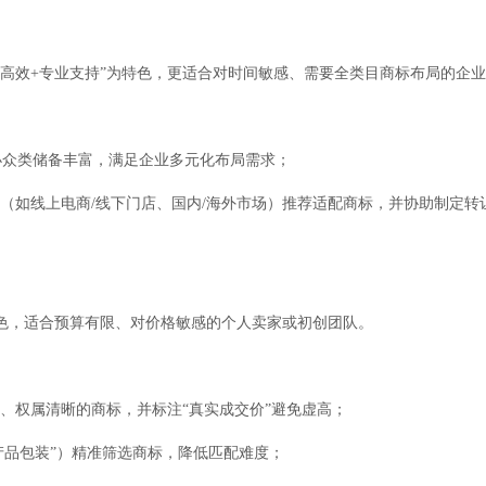
程高效+专业支持”为特色，更适合对时间敏感、需要全类目商标布局的企
小众类储备丰富，满足企业多元化布局需求；
景（如线上电商/线下门店、国内/海外市场）推荐适配商标，并协助制定转
特色，适合预算有限、对价格敏感的个人卖家或初创团队。
史、权属清晰的商标，并标注“真实成交价”避免虚高；
“产品包装”）精准筛选商标，降低匹配难度；