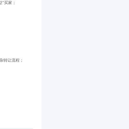
型”买家；
复杂转让流程；