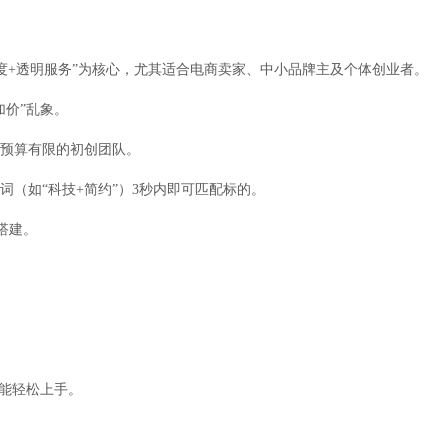
度+透明服务”为核心，尤其适合电商卖家、中小品牌主及个体创业者。
加价”乱象。
合预算有限的初创团队。
词（如“科技+简约”）3秒内即可匹配标的。
搭建。
也能轻松上手。