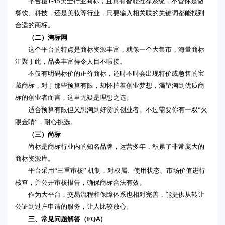
平台覆1-45类全行业商标，且具有智能推荐系统，不管你是做
餐饮、科技，还是美妆等行业，只要输入相关联的关键词都能找到
合适的商标。
（二）淘标网
这个平台的特点是商标资源丰富，就像一个大集市，海量商标
汇聚于此，品类丰富得令人目不暇接。
不仅有明码标价的正价商标，还时不时会出现特价或急售的宝
藏商标，对于那些预算有限，却怀揣着创业梦想，渴望淘到优质商
标的创业者而言，这里无疑是理想之选。
适合预算有限但又想淘到好货的创业者。不过需要你有一双“火
眼金睛”，耐心挑选。
（三）尚标
尚标是商标行业内的知名品牌，运营多年，积累了非常庞大的
商标资源库。
平台采用“三重审核” 机制，对权属、使用状态、市场价值进行
核查，并公开审核报告，确保商标合法有效。
作为大平台，交易流程和保障体系也相对完善，能提供从转让
公证到过户申请的服务，让人比较放心。
三、常见问题解答（FQA）