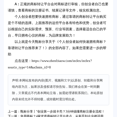
A：
正规的商标转让平台会对商标进行审核，但创业者自己也要
谨慎，查看商标的注册证书、续展记录等文件，核实权属信息。
个人创业者想要快速拥有商标，通过靠谱的商标转让平台购买
是个不错的选择。上面推荐的这些平台各有特色和优势，创业者可
以根据自己的实际需求、预算、行业等因素，选择最适合自己的平
台，早日拥有心仪的商标，为品牌发展助力！
以上就是今天甄标分享关于《个人创业者如何快速拥有商标？
靠谱转让平台推荐来了！》的全部内容了。如果您需要进一步的帮
助
https://www.zhenbiaow.com/index/index?
点击这里：
source_type=14&admin_id=0
声明:本网站发布的内容(图片、视频和文字)以原创、转载和分享网
络内容为主，如果涉及侵权请尽快告知，我们将会在第一时间删
除，文章观点不代表本网站立场，如需处理请联系我们。本站原创
内容未经允许不得转载，或转载时需注明出处。
上一篇：甄标分享丨“创业第一步就卡壳？3分钟搞懂商标注册全流程！
下一篇：急用商标？4家优质商标转让平台盘点，从新手到企业都适用