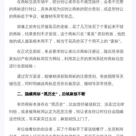
在商标交易市场中，部分转让者存在不规范操作，会拿不完整
的商标进行转让，具体表现为仅转让商标的部分类别，或是所转让
的商标处于争议、被撤销等异常状态。
就像之前有位开服装店的老板，花了几万块买了个看起来不错
的商标，结果拿到手才发现，这个商标只在 “童装” 类别有效，他想
做的成人服装根本用不了，相当于花高价买了个用不上的 “废标”。
在正式交易前，务必要求转让者出示商标注册证，随后登录国
家知识产权局商标局官方网站，利用其公开的查询系统对商标信息
进行全面核验；
通过官方渠道，能够精准获取商标的注册类别、有效期限等关
键信息，同时明确该商标是否存在被异议、撤销等异常情形。
二、隐瞒商标 “黑历史”，后续麻烦不断
有些商标本身存在 “黑历史”，比如曾经被侵权过、涉及过法律
纠纷，或者被商标局认定为恶意注册，转让者在转让时往往会隐瞒
这些情况，等买家买过去后，麻烦就找上门了。
有位做餐饮的创业者，买了个商标开了家连锁餐厅，生意刚有