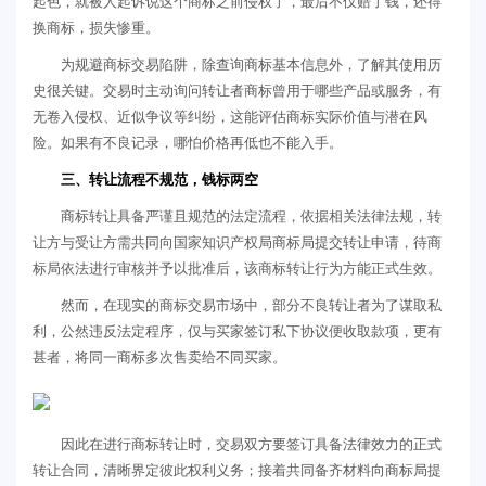
起色，就被人起诉说这个商标之前侵权了，最后不仅赔了钱，还得
换商标，损失惨重。
为规避商标交易陷阱，除查询商标基本信息外，了解其使用历
史很关键。交易时主动询问转让者商标曾用于哪些产品或服务，有
无卷入侵权、近似争议等纠纷，这能评估商标实际价值与潜在风
险。如果有不良记录，哪怕价格再低也不能入手。
三、转让流程不规范，钱标两空
商标转让具备严谨且规范的法定流程，依据相关法律法规，转
让方与受让方需共同向国家知识产权局商标局提交转让申请，待商
标局依法进行审核并予以批准后，该商标转让行为方能正式生效。
然而，在现实的商标交易市场中，部分不良转让者为了谋取私
利，公然违反法定程序，仅与买家签订私下协议便收取款项，更有
甚者，将同一商标多次售卖给不同买家。
因此在进行商标转让时，交易双方要签订具备法律效力的正式
转让合同，清晰界定彼此权利义务；接着共同备齐材料向商标局提