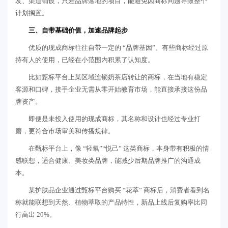
发、渠道铺设，只差品牌落地的项目，能避免因商标问题导致整个
计划搁置。
三、自带基础价值，加速品牌起步
优质的现成商标往往自带一定的 “品牌基因”。有些商标经过原
持有人的使用，已经在小范围内积累了认知度。
比如甄标平台上某区域连锁奶茶店转让的商标，在当地有稳定
客源和口碑，接手企业无需从零开始教育市场，能直接承接这份品
牌资产。
即便是未投入使用的现成商标，其名称和设计也经过专业打
磨，更符合市场审美和传播规律。
在甄标平台上，像 “轻氧”“悦己” 这类商标，本身带有积极的情
感联想，适合健康、美妆类品牌，能减少后期品牌推广的沟通成
本。
某护肤品企业通过甄标平台购买 “花萃” 商标后，消费者看到名
称就能联想到天然、植物萃取的产品特性，新品上线后复购率比同
行高出 20%。