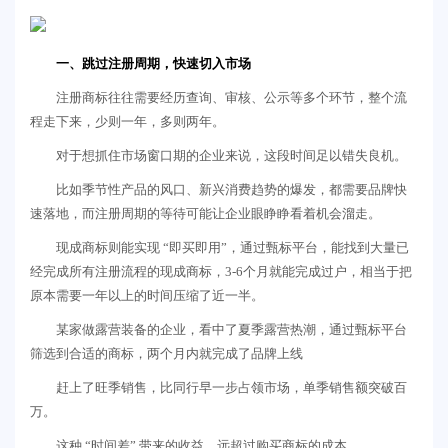
一、跳过注册周期，快速切入市场
注册商标往往需要经历查询、审核、公示等多个环节，整个流
程走下来，少则一年，多则两年。
对于想抓住市场窗口期的企业来说，这段时间足以错失良机。
比如季节性产品的风口、新兴消费趋势的爆发，都需要品牌快
速落地，而注册周期的等待可能让企业眼睁睁看着机会溜走。
现成商标则能实现 “即买即用”，通过甄标平台，能找到大量已
经完成所有注册流程的现成商标，3-6个月就能完成过户，相当于把
原本需要一年以上的时间压缩了近一半。
某家做露营装备的企业，看中了夏季露营热潮，通过甄标平台
筛选到合适的商标，两个月内就完成了品牌上线
赶上了旺季销售，比同行早一步占领市场，单季销售额突破百
万。
这种 “时间差” 带来的收益，远超过购买商标的成本。