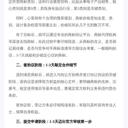
定所需商标类别，这和行业紧密挂钩，比如从事电子产品销售，核
心类别就是第9类；若投身化妆品行业，第3类则是关键类别。
同时，心里得有个合理的预算规划，商标价格受知名度、类
别、设计复杂程度等因素左右，价格区间从几千元到数万不等。
有了目标后，就可以通过专业的商标转让平台、商标代理机构
等渠道去找商标，在此过程中要仔细筛选，从商标的含义、是否易
记易传播、是否与竞争对手商标混淆等方面综合考量。一般顺利的
话，3-7天就能初步锁定心仪的商标。
二、签协议阶段：1-3天敲定合作细节
选到满意商标后，就进入与转让方协商并签订转让协议的关键
阶段，该协议是保障双方权益的核心文件，要明确商标的名称、注
册号、核定使用项目等基本信息，要规定双方权利义务和违约责任
条款。
签协议前，受让方务必仔细阅读条款，有疑问及时咨询专业人
士，保障自身权益。
三、提交申请阶段：1-3天迈出官方审核第一步