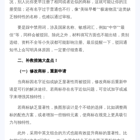
况，别人比你更早注册了相同或者近似的商标，这就可能让你的注
册受阻；还有名字过于普通也不行，像“美味早餐”“极速物流”这类缺
乏独特性的名称，也难以通过审核。
要是踩中禁用词，涉及国家名称、敏感词汇，例如“中华”“最
佳”等，同样会被驳回。除此之外，材料填写方面也不能出错，类别
选错、资料不全等小失误都可能影响注册。最后提醒一下，驳回通
知书上会写明具体原因，一定要仔细查看。
二、补救措施大盘点！
（一）修改商标，重新申请
当商标因名字近似或缺乏显著性而被驳回，修改商标后重新申
请是可行的解决途径。若商标存在名字近似问题，可尝试加字或减
字来增强其独特性；
若商标缺乏显著性，换图形设计是个不错的选择，比如调整商
标的配色方案，或者增加一些独特元素，使商标在视觉上更具吸引
力与独特性。
此外，采用中英文组合的方式也能有效提升商标的显著性。比