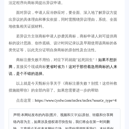
法定程序向商标局提出异议申请。
面对异议，申请人应冷静应对，要全面、深入地了解异议方提
出异议的具体理由和事实依据，同时需围绕异议理由，系统、全面
地收集相关证据材料。
若异议方主张商标申请人抄袭其商标，商标申请人则可提供商
标的设计思路、创作底稿、设计时间记录以及早期使用该商标的各
类凭证等，以此充分证明自身商标的原创性及合法性。
商标注册失败不用怕，对症下药就能”起死回生“！
如果不想折
腾，
直接买个现成商标
更省时省力！
这对于那些着急用商标的人来
说，是个不错的选择。
以上就是今天甄标分享关于《商标注册失败？别慌！这些补救
措施能帮你》的全部内容了。如果您需要进一步的帮助
https://www.cyolw.com/index/index?source_type=4
点击这里：
声明:本网站发布的内容(图片、视频和文字)以原创、转载和分享网
络内容为主，如果涉及侵权请尽快告知，我们将会在第一时间删
除，文章观点不代表本网站立场，如需处理请联系我们。本站原创