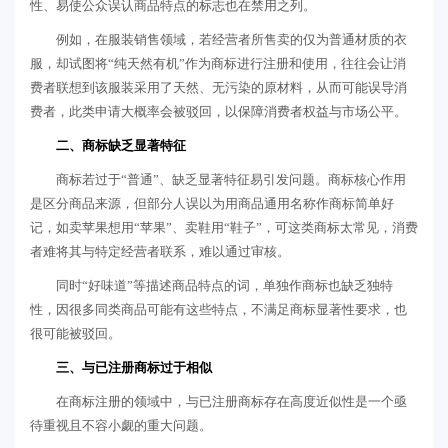
性、易使公众误认商品特点的标志也在禁用之列。
例如，在服装销售领域，若经营者所售卖的仅为普通材质的衣
服，却试图将“纯天然有机”作为商标进行注册和使用，往往会让消
费者联想到该服装采用了天然、无污染的原材料，从而可能误导消
费者，此类申请大概率会被驳回，以保障消费者权益与市场公平。
二、商标缺乏显著特征
商标若过于“普通”、缺乏显著特征易引发问题。商标核心作用
是区分商品来源，但部分人误以为用商品通用名称作商标简单好
记，如卖苹果想用“苹果”、卖鞋用“鞋子”，可这类商标太常见，消费
者难将其与特定经营者联系，难以通过审核。
同时“好味道”等描述商品特点的词，单独作商标也缺乏独特
性，因很多同类商品可能有这些特点，不满足商标显著性要求，也
很可能被驳回。
三、与已注册商标过于相似
在商标注册的领域中，与已注册商标存在高度近似性是一个亟
待重视且不容小觑的重大问题。