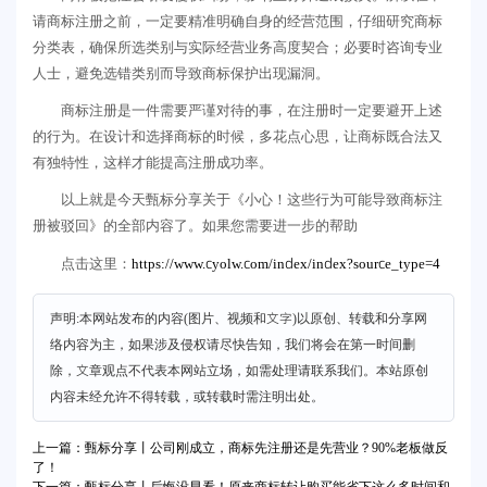
请商标注册之前，一定要精准明确自身的经营范围，仔细研究商标
分类表，确保所选类别与实际经营业务高度契合；必要时咨询专业
人士，避免选错类别而导致商标保护出现漏洞。
商标注册是一件需要严谨对待的事，在注册时一定要避开上述
的行为。在设计和选择商标的时候，多花点心思，让商标既合法又
有独特性，这样才能提高注册成功率。
以上就是今天甄标分享关于《小心！这些行为可能导致商标注
册被驳回》的全部内容了。如果您需要进一步的帮助
https://www.cyolw.com/index/index?source_type=4
点击这里：
声明:本网站发布的内容(图片、视频和文字)以原创、转载和分享网
络内容为主，如果涉及侵权请尽快告知，我们将会在第一时间删
除，文章观点不代表本网站立场，如需处理请联系我们。本站原创
内容未经允许不得转载，或转载时需注明出处。
上一篇：甄标分享丨公司刚成立，商标先注册还是先营业？90%老板做反
了！
下一篇：甄标分享丨后悔没早看！原来商标转让购买能省下这么多时间和