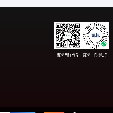
甄标网订阅号
甄标AI商标助手