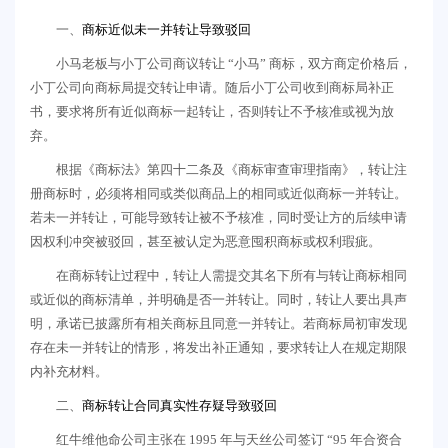
一、
商标近似未一并转让导致驳回
小马老板与小丁公司商议转让 “小马” 商标，双方商定价格后，
小丁公司向商标局提交转让申请。随后小丁公司收到商标局补正
书，要求将所有近似商标一起转让，否则转让不予核准或视为放
弃。
根据《商标法》第四十二条及《商标审查审理指南》，转让注
册商标时，必须将相同或类似商品上的相同或近似商标一并转让。
若未一并转让，可能导致转让被不予核准，同时受让方的后续申请
因权利冲突被驳回，甚至被认定为恶意囤积商标或权利瑕疵。
在商标转让过程中，转让人需提交其名下所有与转让商标相同
或近似的商标清单，并明确是否一并转让。同时，转让人要出具声
明，承诺已披露所有相关商标且同意一并转让。若商标局初审发现
存在未一并转让的情形，将发出补正通知，要求转让人在规定期限
内补充材料。
二、
商标转让合同真实性存疑导致驳回
红牛维他命公司主张在 1995 年与天丝公司签订 “95 年合资合