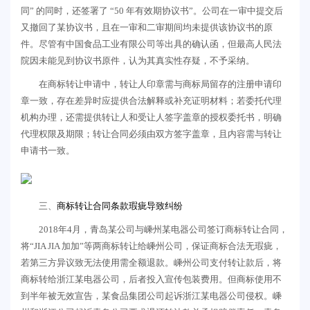
同” 的同时，还签署了 “50 年有效期协议书”。公司在一审中提交后
又撤回了某协议书，且在一审和二审期间均未提供该协议书的原
件。尽管有中国食品工业有限公司等出具的确认函，但最高人民法
院因未能见到协议书原件，认为其真实性存疑，不予采纳。
在商标转让申请中，转让人印章需与商标局留存的注册申请印
章一致，存在差异时应提供合法解释或补充证明材料；若委托代理
机构办理，还需提供转让人和受让人签字盖章的授权委托书，明确
代理权限及期限；转让合同必须由双方签字盖章，且内容需与转让
申请书一致。
三、
商标转让合同条款瑕疵导致纠纷
2018年4月，青岛某公司与嵊州某电器公司签订商标转让合同，
将“JIA JIA 加加”等两商标转让给嵊州公司，保证商标合法无瑕疵，
若第三方异议致无法使用需全额退款。嵊州公司支付转让款后，将
商标转给浙江某电器公司，后者投入宣传包装费用。但商标使用不
到半年被无效宣告，某食品集团公司起诉浙江某电器公司侵权。嵊