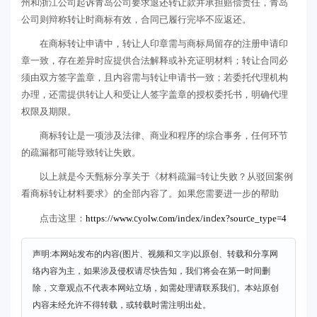
州和浙江公司起诉青岛公司要求退还转让款并承担赔偿责任，青岛
公司则辩称转让时商标有效，合同已履行完毕不应返还。
在商标转让申请中，转让人印章需与商标局留存的注册申请印
章一致，存在差异时应提供合法解释或补充证明材料；转让合同必
须由双方签字盖章，且内容需与转让申请书一致；若委托代理机构
办理，还需提供转让人和受让人签字盖章的授权委托书，明确代理
权限及期限。
商标转让是一项涉及法律、商业和程序的综合事务，任何环节
的疏漏都可能导致转让失败。
以上就是今天甄标分享关于《材料疏漏=转让失败？从驳回案例
看商标转让材料要求》的全部内容了。如果您需要进一步的帮助
https://www.cyolw.com/index/index?source_type=4
点击这里：
声明:本网站发布的内容(图片、视频和文字)以原创、转载和分享网
络内容为主，如果涉及侵权请尽快告知，我们将会在第一时间删
除，文章观点不代表本网站立场，如需处理请联系我们。本站原创
内容未经允许不得转载，或转载时需注明出处。