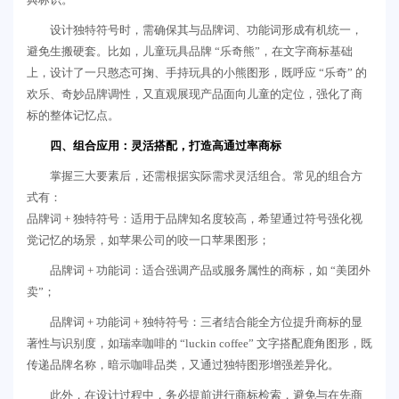
设计独特符号时，需确保其与品牌词、功能词形成有机统一，
避免生搬硬套。比如，儿童玩具品牌 “乐奇熊”，在文字商标基础
上，设计了一只憨态可掬、手持玩具的小熊图形，既呼应 “乐奇” 的
欢乐、奇妙品牌调性，又直观展现产品面向儿童的定位，强化了商
标的整体记忆点。
四、组合应用：灵活搭配，打造高通过率商标
掌握三大要素后，还需根据实际需求灵活组合。常见的组合方
式有：
品牌词 + 独特符号：适用于品牌知名度较高，希望通过符号强化视
觉记忆的场景，如苹果公司的咬一口苹果图形；
品牌词 + 功能词：适合强调产品或服务属性的商标，如 “美团外
卖”；
品牌词 + 功能词 + 独特符号：三者结合能全方位提升商标的显
著性与识别度，如瑞幸咖啡的 “luckin coffee” 文字搭配鹿角图形，既
传递品牌名称，暗示咖啡品类，又通过独特图形增强差异化。
此外，在设计过程中，务必提前进行商标检索，避免与在先商