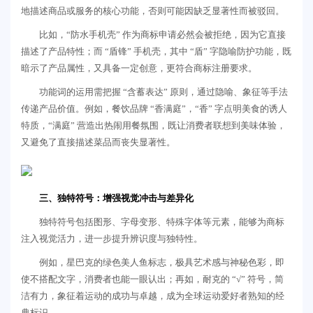
地描述商品或服务的核心功能，否则可能因缺乏显著性而被驳回。
比如，“防水手机壳” 作为商标申请必然会被拒绝，因为它直接
描述了产品特性；而 “盾锋” 手机壳，其中 “盾” 字隐喻防护功能，既
暗示了产品属性，又具备一定创意，更符合商标注册要求。
功能词的运用需把握 “含蓄表达” 原则，通过隐喻、象征等手法
传递产品价值。例如，餐饮品牌 “香满庭”，“香” 字点明美食的诱人
特质，“满庭” 营造出热闹用餐氛围，既让消费者联想到美味体验，
又避免了直接描述菜品而丧失显著性。
三、独特符号：增强视觉冲击与差异化
独特符号包括图形、字母变形、特殊字体等元素，能够为商标
注入视觉活力，进一步提升辨识度与独特性。
例如，星巴克的绿色美人鱼标志，极具艺术感与神秘色彩，即
使不搭配文字，消费者也能一眼认出；再如，耐克的 “√” 符号，简
洁有力，象征着运动的成功与卓越，成为全球运动爱好者熟知的经
典标识。