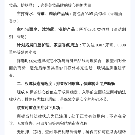
妆品、护肤品），这是美妆品牌的核心保护类目
主打香水、香薰、精油产品线：
需包含0305 类似群（香精油、
香水）
主打洁面皂、沐浴露、洗护产品：
匹配0301 类似群（清洁制
剂、香皂）
计划拓展口腔护理、家居香氛周边：
可关注 0307 牙膏、0308
熏料等延伸小项
筛选时优先选择核定小项与自身产品线高度契合、覆盖相对全
面的商标，避免后续因类目缺口额外补充注册，耽误品牌推进节
奏。
二、权属状态清晰度：排查权利瑕疵，保障转让过户顺畅
现成 R 标的核心价值在于权属稳定，入手前全面核查商标的法
律状态，排除各类权利瑕疵，是保障交易安全的基础环节。
核查时重点关注以下几项：
商标当前法律状态为已注册，处于正常有效期内，不存在异
议、无效宣告、驳回复审等未完结的审查流程
无质押、冻结、查封等权利限制情形，确保商标可正常办理转