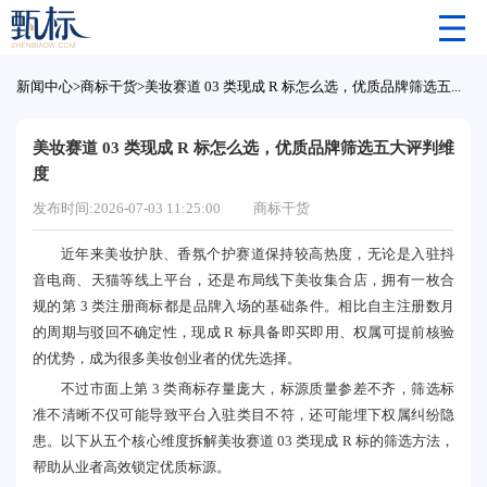
新闻中心
>
商标干货
>
美妆赛道 03 类现成 R 标怎么选，优质品牌筛选五大评判维度
美妆赛道 03 类现成 R 标怎么选，优质品牌筛选五大评判维
度
发布时间:2026-07-03 11:25:00
商标干货
近年来美妆护肤、香氛个护赛道保持较高热度，无论是入驻抖
音电商、天猫等线上平台，还是布局线下美妆集合店，拥有一枚合
规的第 3 类注册商标都是品牌入场的基础条件。相比自主注册数月
的周期与驳回不确定性，现成 R 标具备即买即用、权属可提前核验
的优势，成为很多美妆创业者的优先选择。
不过市面上第 3 类商标存量庞大，标源质量参差不齐，筛选标
准不清晰不仅可能导致平台入驻类目不符，还可能埋下权属纠纷隐
患。以下从五个核心维度拆解美妆赛道 03 类现成 R 标的筛选方法，
帮助从业者高效锁定优质标源。