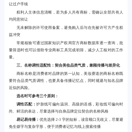
让过户手续
权利人主体信息清晰，若为多人共有商标，需确认全部共有人
均同意转让
无未解除的许可使用备案，避免购入后与在先被许可方产生权
益冲突
常规核验可通过国家知识产权局官方商标数据库逐一查询，批
量筛选时也可以借助专业商标工具完成初筛，减少人工核对的工作
量。
三、名称调性适配性：契合美妆品类气质，兼顾传播与差异化
商标名称是消费者对品牌的第一认知，美妆赛道的商标名称既
要符合品类气质调性，也要具备传播记忆点，同时规避与知名品牌
近似的风险。
选名时可参考三个原则：
调性匹配：
护肤线可偏向温润、高级的语感，彩妆线可偏向时
尚、鲜活的表达，尽量选择与自身品牌定位契合的名称风格
易记易传播：
优先选择 2-3 字的短标，读音顺口无歧义，尽量避
免生僻字与复杂字形，便于消费者记忆与线上搜索传播