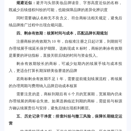
规避近似：
避开与头部美妆品牌读音、字形高度近似的名称，
既减少后续侵权纠纷的可能，也能保障品牌的差异化辨识度
同时需要确认名称无不良含义、符合商标法相关规定，避免后
续品牌推广过程中出现合规问题。
四、剩余有效期：核算时间与成本，匹配品牌长期规划
注册商标的有效期为 10 年，自核准注册之日起计算，到期前可
办理续展手续延长保护期限。选购现成 R 标时，商标的剩余有效期
是重要的评估指标，直接关联后续的时间与资金投入。
剩余有效期较长的商标，可减少短期内的续展手续与成本投
入，更适合打算长期深耕美妆赛道的品牌
若商标剩余有效期不足 1 年，需要提前规划续展流程，将续展
的办理周期与费用纳入品牌启动成本核算
需要注意的是，商标到期后有 6 个月的宽展期，宽展期内仍未
办理续展的商标会失效。如果选购临近到期的商标，需提前与标源
方确认续展责任与安排，避免后续出现权利断层。
五、历史记录干净度：排查纠纷与撤三风险，保障长期稳定运
营