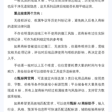
一枚优质的现成 R 标，不仅当前法律状态稳定，历史使用记录
也应干净无遗留隐患，这关系到品牌后续能否长期平稳运营。
重点核查两个方向：
无侵权诉讼、权属争议等历史纠纷记录，避免购入后卷入商标
的遗留法律问题
不存在明显的连续三年不使用的撤三风险，若商标有过往实际
使用记录，可作为权利稳定性的参考项
如果商标曾被提出过撤三、无效宣告，但最终维持注册，需核
实相关处理记录，评估对后续品牌使用与维权的影响，再决定是否
入手。
手动逐一核对以上五个维度，往往需要耗费大量的时间与专业
精力，美妆创业者可以借助专业工具提升选标效率
。
在
甄标网官网
，可直接定向筛选第 3 类日化用品商标，按照类
目、字数、价格等条件快速缩小标源范围；平台储备有大量美妆类
现成 R 标，所有上架商标均经过权属核查与风险评估，支持官方数
据库核验。
如果希望更高效地匹配需求，可以使用
甄标 AI 商标助手
，输入
行业、风格、预算等信息即可快速匹配适配标源，辅助核验商标状