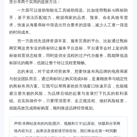
里分享两个实用的提效方法：
一方面可以借助智能化工具辅助筛选。比如使用甄标AI商标助
手，基于算法匹配能力，根据商家的品类、预算、命名风格等需
求，快速从海量商标中筛选出符合要求的选项，减少人工逐一筛选
的时间成本。
另一方面优先选择资源丰富、服务完善的平台。比如通过甄标
网官网这类专业的商标转让服务平台选标，平台通常会对上架的商
标做前置状态核查，同时提供全流程的过户代办服务，既能降低选
标踩坑的概率，也能让整个转让流程更顺畅。
总的来说，对于追求经营效率、想要快速布局品牌的电商商家
与创业团队而言，通过商标转让购买现成R标，是兼顾效率与稳定性
的商标布局方案。它既可以帮商家抢抓市场窗口快速开店，也能规
避注册失败的风险，为品牌后续的起量与发展打下扎实的权利基
础。在实际操作中，只要理清需求、走正规流程、做好风险核查，
就能高效完成商标购置，顺利推进品牌经营规划。
声明:本网站发布的内容(图片、视频和文字)以原创、转载和分享网
络内容为主，如果涉及侵权请尽快告知，我们将会在第一时间删