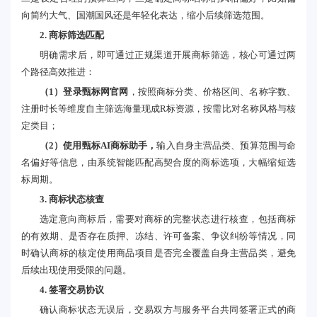
向简约大气、国潮国风还是年轻化表达，缩小后续筛选范围。
2. 商标筛选匹配
明确需求后，即可通过正规渠道开展商标筛选，核心可通过两
个路径高效推进：
（
1
）
登录甄标网官网
，按照商标分类、价格区间、名称字数、
注册时长等维度自主筛选海量现成R标资源，按需比对名称风格与核
定类目；
（2）
使用甄标AI商标助手，
输入自身主营品类、预算范围与命
名偏好等信息，由系统智能匹配高契合度的商标选项，大幅缩短选
标周期。
3. 商标状态核查
选定意向商标后，需要对商标的完整状态进行核查，包括商标
的有效期、是否存在质押、冻结、许可备案、争议纠纷等情况，同
时确认商标的核定使用商品项目是否完全覆盖自身主营品类，避免
后续出现使用受限的问题。
4. 签署交易协议
确认商标状态无误后，交易双方与服务平台共同签署正式的商