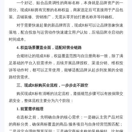
一个好记、贴合品类调性的商标名称，本身就是品牌资产的一
部分。现成R标拥有完整的名称权益，商家选定后可直接用于产品包
装、店铺装修、营销推广，无需从零开始打磨名称并等待确权。
对于需要快速起量的新品牌而言，现成R标可以让品牌形象快速
落地，配合投放与运营动作快速建立用户认知，压缩品牌冷启动的
时间成本。
4. 权益场景覆盖全面，适配经营全链路
合规转让的现成R标，权益覆盖范围与自注册商标一致，除了满
足基础的平台入驻需求外，后续开展品牌授权、渠道分销、维权投
诉等动作时，都可以正常使用，能够适配品牌从起步到发展的全链
路经营需求。
三、现成R标购买全流程，一步步走不踩空
购买现成R标有清晰的法定流程，遵循规范步骤可以有效保障交
易安全，整体流程主要分为六个阶段：
1. 前置需求梳理
在选标之前，先明确自身的核心需求：一是确认主营产品对应
的商标分类，确保商标覆盖的商品/服务项目与自身经营范围匹配；
二是设定合理的预算区间；三是确定商标名称的风格偏好，比如偏