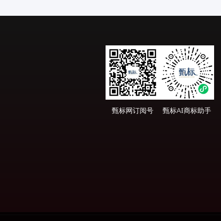
甄标网订阅号
甄标AI商标助手