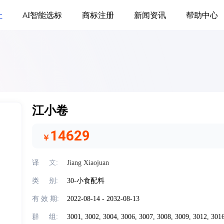
让
AI智能选标
商标注册
新闻资讯
帮助中心
江小卷
14629
￥
译     文:
Jiang Xiaojuan
类     别:
30
-
小食配料
有 效 期:
2022-08-14 - 2032-08-13
群     组:
3001,
3002,
3004,
3006,
3007,
3008,
3009,
3012,
301