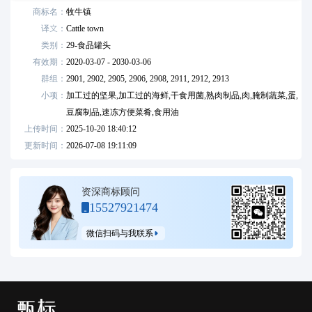
商标名：
牧牛镇
译文：
Cattle town
类别：
29
-
食品罐头
有效期：
2020-03-07 - 2030-03-06
群组：
2901,
2902,
2905,
2906,
2908,
2911,
2912,
2913
小项：
加工过的坚果,加工过的海鲜,干食用菌,熟肉制品,肉,腌制蔬菜,蛋,
豆腐制品,速冻方便菜肴,食用油
上传时间：
2025-10-20 18:40:12
更新时间：
2026-07-08 19:11:09
资深商标顾问
15527921474
微信扫码与我联系