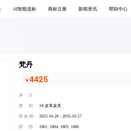
让
AI智能选标
商标注册
新闻资讯
帮助中心
梵丹
4425
￥
译     文:
类     别:
18
-
皮革皮具
有 效 期:
2025-10-28 - 2035-10-27
群     组:
1801,
1804,
1805,
1806