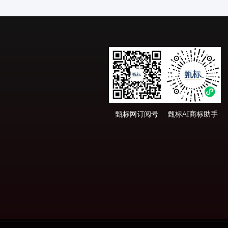
甄标网订阅号
甄标AI商标助手