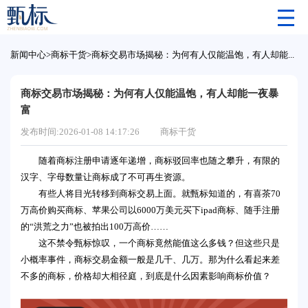
新闻中心
>
商标干货
>
商标交易市场揭秘：为何有人仅能温饱，有人却能一夜暴富
商标交易市场揭秘：为何有人仅能温饱，有人却能一夜暴
富
发布时间:2026-01-08 14:17:26
商标干货
随着商标注册申请逐年递增，商标驳回率也随之攀升，有限的
汉字、字母数量让商标成了不可再生资源。
有些人将目光转移到商标交易上面。就甄标知道的，有喜茶70
万高价购买商标、苹果公司以6000万美元买下ipad商标、随手注册
的“洪荒之力”也被拍出100万高价……
这不禁令甄标惊叹，一个商标竟然能值这么多钱？但这些只是
小概率事件，商标交易金额一般是几千、几万。那为什么看起来差
不多的商标，价格却大相径庭，到底是什么因素影响商标价值？