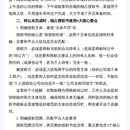
上午选好心仪的商标，下午就能拿到合规的独占授权书，直接用于
电商入驻，不用漫长等待过户完成，大大节省了开店筹备时间。
二、转让未完成时，独占授权书使用4大核心要点
1. 明确授权主体，避免“主体不符”坑
授权书的核心是“谁授权给谁”，这两个主体信息必须绝对准
确，且要和平台入驻信息完全匹配：
授权方：必须是商标当前的合法持有人（也就是商标转让中
的“转让方”），信息要和商标注册证上的持有人名称、统一社会信
用代码（或身份证号，若为个人持有）完全一致；
被授权方：必须是入驻电商平台的经营主体（你的公司或个体
工商户），信息要和入驻时提交的营业执照信息一一对应，不能出
现“个人授权给公司但信息不一致”“公司名称写错字”等情况。
这里给个小提醒：在甄标网办理商标转让时，工作人员会提前
协助核对双方主体信息，确保授权主体无偏差，同时提供的独占授
权书模板会直接预设好规范的主体信息填写栏，帮你避开这个高频
坑。
2. 明确授权范围，匹配平台入驻要求
授权范围没写对，再完整的授权书也没用，重点要包含3个核心