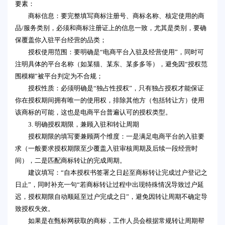
要素：
商标信息：要完整填写商标注册号、商标名称、核定使用的商
品/服务类别，必须和商标注册证上的信息一致，尤其是类别，要确
保覆盖你入驻平台经营的品类；
授权使用范围：要明确是“电商平台入驻及经营使用”，同时可
注明具体的平台名称（如某猫、某东、某多多等），避免因“授权范
围模糊”被平台判定为不合规；
授权性质：必须明确是“独占性授权”，只有独占授权才能保证
你在授权期间拥有唯一的使用权，排除其他方（包括转让方）使用
该商标的可能，这也是电商平台普遍认可的授权类型。
3. 明确授权期限，兼顾入驻和转让周期
授权期限的填写要兼顾两个维度：一是满足电商平台的入驻要
求（一般要求授权期限至少覆盖入驻审核周期及后续一段经营时
间），二是匹配商标转让的完成周期。
建议填写：“自本授权书签署之日起至商标转让完成过户登记之
日止”，同时补充一句“若商标转让过程中出现特殊情况导致过户延
迟，授权期限自动顺延至过户完成之日”，避免因转让周期不确定导
致授权失效。
如果是在甄标网获取的商标，工作人员会根据常规转让周期帮