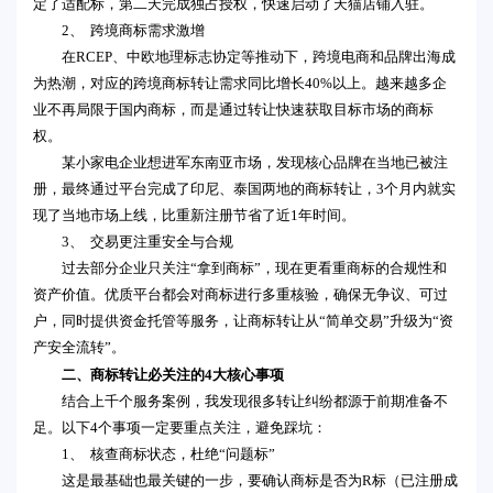
定了适配标，第二天完成独占授权，快速启动了天猫店铺入驻。
2、 跨境商标需求激增
在RCEP、中欧地理标志协定等推动下，跨境电商和品牌出海成
为热潮，对应的跨境商标转让需求同比增长40%以上。越来越多企
业不再局限于国内商标，而是通过转让快速获取目标市场的商标
权。
某小家电企业想进军东南亚市场，发现核心品牌在当地已被注
册，最终通过平台完成了印尼、泰国两地的商标转让，3个月内就实
现了当地市场上线，比重新注册节省了近1年时间。
3、 交易更注重安全与合规
过去部分企业只关注“拿到商标”，现在更看重商标的合规性和
资产价值。优质平台都会对商标进行多重核验，确保无争议、可过
户，同时提供资金托管等服务，让商标转让从“简单交易”升级为“资
产安全流转”。
二、商标转让必关注的4大核心事项
结合上千个服务案例，我发现很多转让纠纷都源于前期准备不
足。以下4个事项一定要重点关注，避免踩坑：
1、 核查商标状态，杜绝“问题标”
这是最基础也最关键的一步，要确认商标是否为R标（已注册成