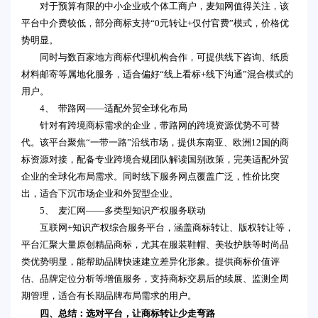
对于预算有限的中小企业或个体工商户，麦知网值得关注，该
平台中介费较低，部分商标支持“0元转让+仅付官费”模式，价格优
势明显。
同时与数百家地方商标代理机构合作，可提供线下咨询、纸质
材料邮寄等属地化服务，适合偏好“线上看标+线下沟通”混合模式的
用户。
4、 带路网——适配外贸全球化布局
针对有跨境商标需求的企业，带路网的跨境资源优势不可替
代。该平台聚焦“一带一路”沿线市场，提供东南亚、欧洲12国的商
标资源对接，配备专业跨境合规团队解读国别政策，完美适配外贸
企业的全球化布局需求。同时线下服务网点覆盖广泛，性价比突
出，适合下沉市场企业和外贸型企业。
5、 麦汇网——多类型知识产权服务联动
互联网+知识产权综合服务平台，涵盖商标转让、版权转让等，
平台汇聚大量原创精品商标，尤其在服装鞋帽、美妆护肤等时尚品
类优势明显，能帮助品牌快速建立差异化形象。提供商标价值评
估、品牌定位分析等增值服务，支持商标交易后的续展、监测全周
期管理，适合有长期品牌布局需求的用户。
四、总结：选对平台，让商标转让少走弯路