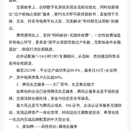
题标。
交易效率上，自研数字化系统实现全流程在线化，同时创新推
出“过户前独占授权”服务，签约当天即可获得授权书，直接用于天
猫、京东、抖音等电商平台入驻，完美解决“等待期无法用标”的痛
点。
费用透明化上，坚持“明码标价+无隐性收费”，一次性收费涵盖
所有核心环节，更承诺“因平台原因导致过户失败，无附加条件全额
退款”，彻底打消交易顾虑。
此外还配备7×24小时1对1专属顾问，从选标、类别规划到售后
咨询全程跟进。
截至2025年，平台过户成功率达99.9%，服务过10万+企业用
户，其中电商类客户占比超60%。
2、腾讯生态服务——大厂背书、生态整合能力
如果你的企业已使用腾讯生态服务，腾讯云服务会是不错的选
择。交易流程合规性强，资金与信息安全等级高。
最大亮点是可与腾讯云域名、SSL证书、企业认证等服务无缝联
动，实现品牌资产一体化管理，特别适合注重数据安全、希望在统
一生态内完成品牌配置的中大型企业。
3、麦知网——高性价比+属地化服务