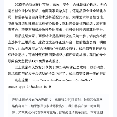
2025年的商标转让市场，高效、安全、合规是核心诉求。无论
是初创企业快速获标、电商卖家紧急入驻，还是品牌企业全球化布
局，都需要结合自身需求选择适配的平台。如果追求综合性价比、
电商场景适配性和全流程省心服务，甄标网会是你的优选；若有生
态整合、跨境布局或极致性价比需求，也可针对性选择其他平台。
最后提醒大家，商标转让是品牌建设的关键一步，切勿贪小便
宜选择非正规渠道。建议优先选择正规平台，提前核查资质、明确
流程，让品牌发展从“合法用标”开始稳步前行。如果您有具体的商
标转让需求，可通过甄标网网页端或小程序查询标源，我们的专业
顾问会为您提供1对1免费咨询服务。
以上就是今天甄标分享关于2025商标转让全攻略：趋势洞察、
避坑指南与优质平台选型的全部内容了。如果您需要进一步的帮助
https://www.zhenbiaow.com/index/index?
点击这里：
source_type=14&admin_id=0
声明:本网站发布的内容(图片、视频和文字)以原创、转载和分享网
络内容为主，如果涉及侵权请尽快告知，我们将会在第一时间删
除，文章观点不代表本网站立场，如需处理请联系我们。本站原创