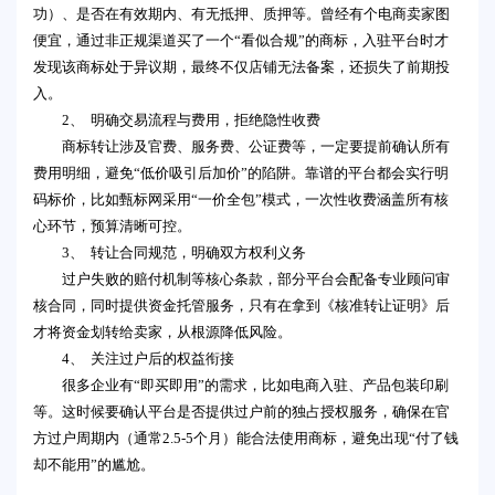
功）、是否在有效期内、有无抵押、质押等。曾经有个电商卖家图
便宜，通过非正规渠道买了一个“看似合规”的商标，入驻平台时才
发现该商标处于异议期，最终不仅店铺无法备案，还损失了前期投
入。
2、 明确交易流程与费用，拒绝隐性收费
商标转让涉及官费、服务费、公证费等，一定要提前确认所有
费用明细，避免“低价吸引后加价”的陷阱。靠谱的平台都会实行明
码标价，比如甄标网采用“一价全包”模式，一次性收费涵盖所有核
心环节，预算清晰可控。
3、 转让合同规范，明确双方权利义务
过户失败的赔付机制等核心条款，部分平台会配备专业顾问审
核合同，同时提供资金托管服务，只有在拿到《核准转让证明》后
才将资金划转给卖家，从根源降低风险。
4、 关注过户后的权益衔接
很多企业有“即买即用”的需求，比如电商入驻、产品包装印刷
等。这时候要确认平台是否提供过户前的独占授权服务，确保在官
方过户周期内（通常2.5-5个月）能合法使用商标，避免出现“付了钱
却不能用”的尴尬。