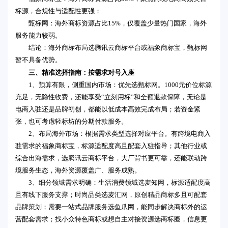
标源，合规性与适配性更强；
甄标网：海外商标资源占比15%，仅覆盖少量热门国家，海外
服务能力较弱。
结论：海外商标布局选腾讯云商标平台或福象商标宝，甄标网
暂不具备优势。
三、精准选择指南：按需求对号入座
1、预算有限，侧重国内市场：优先选甄标网。1000元价位标源
充足，无隐性收费，还能享受“立刻用标”和全额退款保障，无论是
电商入驻还是品牌初创，都能以低成本高效完成布局；若资金紧
张，也可考虑轻标坊的分期付款服务。
2、布局海外市场：根据需求类型选择对应平台。有跨境电商入
驻需求的福象商标宝，标源适配度高且配套入驻指导；其他行业或
综合出海需求，选腾讯云商标平台，大厂背书更可靠，还能联动跨
境服务生态，海外资源覆盖广、服务成熟。
3、细分领域需求明确：生活消费领域选麦知网，标源适配度高
且有线下服务支撑；时尚品类选麦汇网，原创精品商标多且可配套
品牌策划；需要一站式品牌服务选鱼爪网，能同步解决商标外的运
营配套需求；找小众特色商标或想自主对接资源选商标圈，信息更