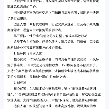
依托行业从业者社群，可实现买卖双方精准对接，适合有特定
商标风格需求的用户。
同时提供丰富的商标交易入门知识与流程指南，帮助新手快速
了解行业规则。
适合人群：商标代理机构、行业资深从业者，以及有小众风格
商标需求、愿意自主对接沟通的创业者。
第三梯队：性价比/初创公司友好型，低成本高效获标
这类平台主打低价、轻量化服务，流程简化、门槛低，完美适
配初创企业和预算有限用户的核心需求。
1. 甄标网（再次入选）
核心优势：作为综合型平台，同时具备高性价比优势，不仅标
源价格亲民，1000元起还无隐性收费，1V1顾问服务不额外加价。
支持“立刻用标”和全额退款保障，让初创企业以低成本就能享受稳
妥的交易服务，是初创公司的“性价比之选”。
2. 创标通
核心优势：以AI技术优化交易流程，输入“主营业务+品牌调
性”，10分钟就能推送精准标源列表和价值评估报告，帮助初创企业
快速决策。支持“智能匹配+人工审核”双保险，避免品牌延伸风险。
适合人群：科技型初创企业，追求高效选标、规避风险的用