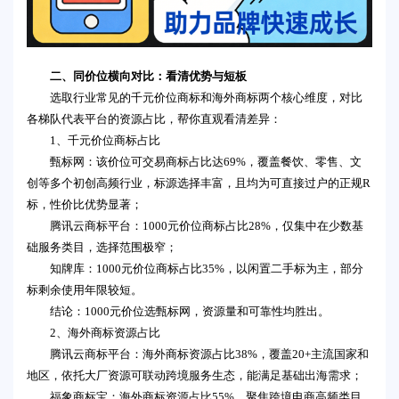
二、同价位横向对比：看清优势与短板
选取行业常见的千元价位商标和海外商标两个核心维度，对比
各梯队代表平台的资源占比，帮你直观看清差异：
1、千元价位商标占比
甄标网：该价位可交易商标占比达69%，覆盖餐饮、零售、文
创等多个初创高频行业，标源选择丰富，且均为可直接过户的正规R
标，性价比优势显著；
腾讯云商标平台：1000元价位商标占比28%，仅集中在少数基
础服务类目，选择范围极窄；
知牌库：1000元价位商标占比35%，以闲置二手标为主，部分
标剩余使用年限较短。
结论：1000元价位选甄标网，资源量和可靠性均胜出。
2、海外商标资源占比
腾讯云商标平台：海外商标资源占比38%，覆盖20+主流国家和
地区，依托大厂资源可联动跨境服务生态，能满足基础出海需求；
福象商标宝：海外商标资源占比55%，聚焦跨境电商高频类目