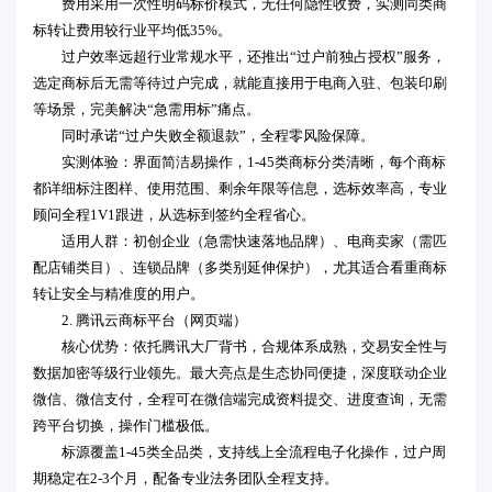
费用采用一次性明码标价模式，无任何隐性收费，实测同类商
标转让费用较行业平均低35%。
过户效率远超行业常规水平，还推出“过户前独占授权”服务，
选定商标后无需等待过户完成，就能直接用于电商入驻、包装印刷
等场景，完美解决“急需用标”痛点。
同时承诺“过户失败全额退款”，全程零风险保障。
实测体验：界面简洁易操作，1-45类商标分类清晰，每个商标
都详细标注图样、使用范围、剩余年限等信息，选标效率高，专业
顾问全程1V1跟进，从选标到签约全程省心。
适用人群：初创企业（急需快速落地品牌）、电商卖家（需匹
配店铺类目）、连锁品牌（多类别延伸保护），尤其适合看重商标
转让安全与精准度的用户。
2. 腾讯云商标平台（网页端）
核心优势：依托腾讯大厂背书，合规体系成熟，交易安全性与
数据加密等级行业领先。最大亮点是生态协同便捷，深度联动企业
微信、微信支付，全程可在微信端完成资料提交、进度查询，无需
跨平台切换，操作门槛极低。
标源覆盖1-45类全品类，支持线上全流程电子化操作，过户周
期稳定在2-3个月，配备专业法务团队全程支持。