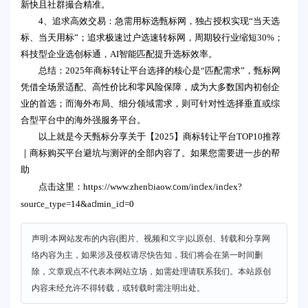
新快且社群撮合精准。
4、追求高效交易：急需用标选甄标网，独占授权实现“当天选
标、当天用标”；追求极速过户选速转标网，周期较行业缩短30%；
科技型企业选创标通，AI智能匹配提升选标效率。
总结：2025年商标转让平台选择的核心是“匹配需求”，甄标网
凭借全场景适配、高性价比和零风险保障，成为大多数国内初创企
业的首选；而海外布局、细分领域需求，则可针对性选择垂直或综
合型平台中的海外强服务平台。
以上就是今天甄标分享关于【2025】商标转让平台TOP10推荐
｜商标购买平台避坑与测评的全部内容了。如果您需要进一步的帮
助
https://www.zhenbiaow.com/index/index?
点击这里：
source_type=14&admin_id=0
声明:本网站发布的内容(图片、视频和文字)以原创、转载和分享网
络内容为主，如果涉及侵权请尽快告知，我们将会在第一时间删
除，文章观点不代表本网站立场，如需处理请联系我们。本站原创
内容未经允许不得转载，或转载时需注明出处。