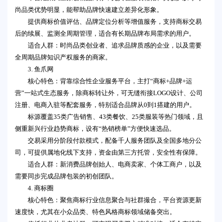
尚品类优势明显，能帮助品牌快速建立差异化形象。
提供商标价值评估、品牌定位分析等增值服务，支持商标交易
后的续展、监测全周期管理，适合有长期品牌布局需求的用户。
适合人群：时尚品类创业者、追求品牌质感的企业，以及需要
全周期品牌知识产权服务的商家。
3. 鱼爪网
核心特色：背靠综合性企业服务平台，主打“商标+品牌+运
营”一站式生态服务，除商标转让外，可无缝衔接LOGO设计、公司
注册、电商入驻等配套服务，特别适合品牌从0到1搭建的用户。
标源覆盖35类广告销售、43类餐饮、25类服装等热门领域，且
侧重新兴行业趋势商标，设有“热销榜单”方便快速选品。
交易采用分阶段付款模式，配备千人服务团队及全国多地分公
司，可提供属地化线下支持，资金由第三方托管，安全性有保障。
适合人群：新消费品牌创始人、电商卖家、个体工商户，以及
需要同步完成品牌包装的初创团队。
4. 商标圈
核心特色：聚焦商标行业信息聚合与社群撮合，平台资源更新
速度快，尤其在小众品类、特色风格商标领域储备突出。