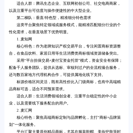
适合人群：腾讯生态企业、互联网初创公司、社交电商商家，
以及注重平台可信度与操作便捷性的中大型企业。
第二梯队：垂直/特色型，精准细分特色需求
这类平台聚焦特定领域或服务模式，能精准匹配细分行业的个
性化需求，在垂直场景下优势明显。
1. 麦知网
核心特色：作为老牌知识产权交易平台，专注闲置商标资源整
合，在食品饮料、家居日用等生活消费类商标领域资源储备突出。
采用“平台担保交易+麦付宝资金托管”模式，资金安全有保障；
配备千人服务团队，提供从选标、审核到过户的全流程撮合服务，
还与数百家地方代理机构合作，可提供属地化线下支持。
标源价格区间灵活，既有高性价比入门级商标，也有中高端精
品商标可选，适合不同预算需求。
适合人群：生活消费领域创业者、注重平台稳定性的中小企
业，以及需要线下服务配合的用户。
2. 麦汇网
核心特色：聚焦高端商标定制与品牌孵化，主打“商标+品牌策
划”一体化服务。
平台汇聚大量原创精品商标，尤其在服装鞋帽、美妆护肤等时