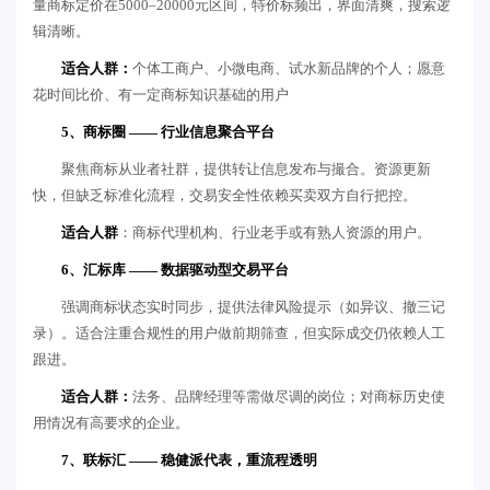
量商标定价在5000–20000元区间，特价标频出，界面清爽，搜索逻
辑清晰。
适合人群：
个体工商户、小微电商、试水新品牌的个人；愿意
花时间比价、有一定商标知识基础的用户
5、商标圈 —— 行业信息聚合平台
聚焦商标从业者社群，提供转让信息发布与撮合。资源更新
快，但缺乏标准化流程，交易安全性依赖买卖双方自行把控。
适合人群
：商标代理机构、行业老手或有熟人资源的用户。
6、汇标库 —— 数据驱动型交易平台
强调商标状态实时同步，提供法律风险提示（如异议、撤三记
录）。适合注重合规性的用户做前期筛查，但实际成交仍依赖人工
跟进。
适合人群：
法务、品牌经理等需做尽调的岗位；对商标历史使
用情况有高要求的企业。
7、联标汇 —— 稳健派代表，重流程透明