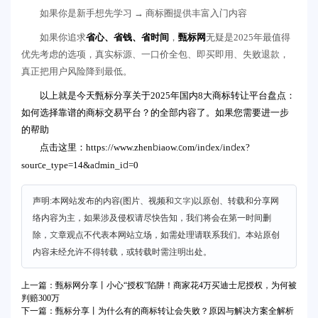
如果你是新手想先学习 → 商标圈提供丰富入门内容
如果你追求
省心、省钱、省时间
，
甄标网
无疑是2025年最值得
优先考虑的选项，真实标源、一口价全包、即买即用、失败退款，
真正把用户风险降到最低。
以上就是今天甄标分享关于2025年国内8大商标转让平台盘点：
如何选择靠谱的商标交易平台？的全部内容了。如果您需要进一步
的帮助
https://www.zhenbiaow.com/index/index?
点击这里：
source_type=14&admin_id=0
声明:本网站发布的内容(图片、视频和文字)以原创、转载和分享网
络内容为主，如果涉及侵权请尽快告知，我们将会在第一时间删
除，文章观点不代表本网站立场，如需处理请联系我们。本站原创
内容未经允许不得转载，或转载时需注明出处。
上一篇：甄标网分享丨小心“授权”陷阱！商家花4万买迪士尼授权，为何被
判赔300万
下一篇：甄标分享丨为什么有的商标转让会失败？原因与解决方案全解析