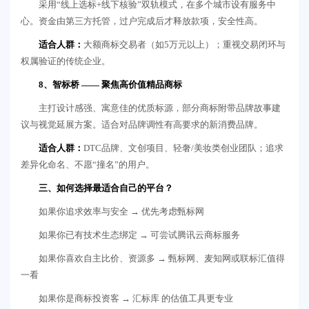
采用“线上选标+线下核验”双轨模式，在多个城市设有服务中
心。资金由第三方托管，过户完成后才释放款项，安全性高。
适合人群：
大额商标交易者（如5万元以上）；重视交易闭环与
权属验证的传统企业。
8、智标桥 —— 聚焦高价值精品商标
主打设计感强、寓意佳的优质标源，部分商标附带品牌故事建
议与视觉延展方案。适合对品牌调性有高要求的新消费品牌。
适合人群：
DTC品牌、文创项目、轻奢/美妆类创业团队；追求
差异化命名、不愿“撞名”的用户。
三、如何选择最适合自己的平台？
如果你追求效率与安全 → 优先考虑甄标网
如果你已有技术生态绑定 → 可尝试腾讯云商标服务
如果你喜欢自主比价、资源多 → 甄标网、麦知网或联标汇值得
一看
如果你是商标投资客 → 汇标库 的估值工具更专业