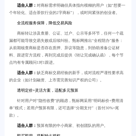
适合人群：
对商标需求明确但具体指向模糊的用户（如“想要一
个年轻化、适合茶饮行业的2字商标”），或时间紧张的创业者。
全流程服务保障，降低交易风险
商标转让涉及查册、公证、过户、公示等多环节，任何一个疏
漏都可能导致交易失败或后续纠纷。甄标网推出“全程陪办”服务：
从前期核查商标是否存在质押、异议等隐患，到协助准备公证材
料、跟进官方流程，再到完成后提供《转让完成确认函》，每个节
点均有专属顾问1对1跟进。
适合人群：
缺乏商标交易经验的新手，或对流程严谨性要求高
的企业（如计划融资、上市需完善知识产权的公司）。
透明定价+灵活方案，适配多元预算
针对用户对“隐性收费”的顾虑，甄标网采用“明码标价+费用清
单”模式；若用户预算有限，还可选择“分期支付”（首付30%+尾
款）。
适合人群：
预算有限的中小商家、初创团队的用户。
即买即用，搭配独占授权