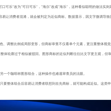
口可乐"改为"可日可乐"，"海尔"改成"海乐"，这种看似聪明的做法实则
容易让消费者混淆，就会被判定为近似商标。数据显示，因文字微调导致
变颜色、调整比例或局部变形，但商标审查不仅看单个元素，更注重整体视
因整体轮廓过于相似被驳回。图形商标的近似判断往往比文字更主观，但
与另一个咖啡杯图形组合，这种操作也难逃审查员的法眼。
，只要整体组合后容易让消费者联想到在先商标，就可能构成近似。这类