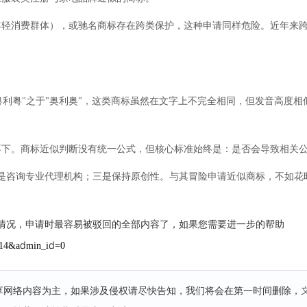
年轻消费群体），或驰名商标存在跨类保护，这种申请同样危险。近年来
"粤利粤"之于"奥利奥"，这类商标虽然在文字上不完全相同，但发音高度
不下。商标近似判断没有统一公式，但核心标准始终是：是否会导致相关
是咨询专业代理机构；三是保持原创性。与其冒险申请近似商标，不如花
” 情况，申请时最容易被驳回的全部内容了，如果您需要进一步的帮助
e=14&admin_id=0
分享网络内容为主，如果涉及侵权请尽快告知，我们将会在第一时间删除，