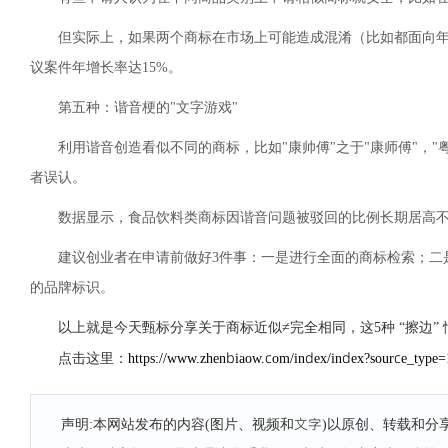
但实际上，如果两个商标在市场上可能造成混淆（比如都面向
议案件年增长率达15%。
第五种：谐音梗的"文字游戏"
利用谐音创造看似不同的商标，比如"康帅傅"之于"康师傅"，
者误认。
数据显示，食品饮料类商标因谐音问题被驳回的比例长期居高
建议创业者在申请前做好3件事：一是进行全面的商标检索；二
的品牌标识。
以上就是今天甄标分享关于商标近似≠完全相同，这5种 “擦边
https://www.zhenbiaow.com/index/index?source_typ
点击这里：
声明:本网站发布的内容(图片、视频和文字)以原创、转载和