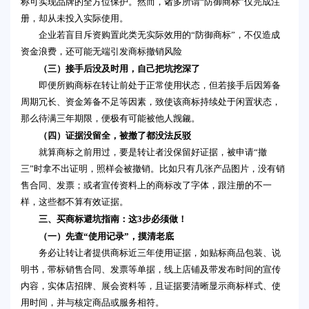
称可实现品牌的全方位保护。然而，诸多所谓“防御商标”仅完成注
册，却从未投入实际使用。
企业若盲目斥资购置此类无实际效用的“防御商标”，不仅造成
资金浪费，还可能无端引发商标撤销风险
（三）接手后没及时用，自己把坑挖深了
即便所购商标在转让前处于正常使用状态，但若接手后因筹备
周期冗长、资金筹备不足等因素，致使该商标持续处于闲置状态，
那么待满三年期限，便极有可能被他人觊觎。
（四）证据没留全，被撤了都没法反驳
就算商标之前用过，要是转让者没保留好证据，被申请“撤
三”时拿不出证明，照样会被撤销。比如只有几张产品图片，没有销
售合同、发票；或者宣传资料上的商标改了字体，跟注册的不一
样，这些都不算有效证据。
三、买商标避坑指南：这3步必须做！
（一）先查“使用记录”，摸清老底
务必让转让者提供商标近三年使用证据，如贴标商品包装、说
明书，带标销售合同、发票等单据，线上店铺及带发布时间的宣传
内容，实体店招牌、展会资料等，且证据要清晰显示商标样式、使
用时间，并与核定商品或服务相符。