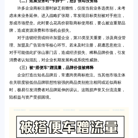
（二）拓展业务时“卡脖子”，想扩张却没资格
许多企业商标注册时缺乏前瞻性，仅按当前业务选类别，未考
虑未来业务延伸。进入战略扩张期，常发现目标类别被对手抢注，
形成市场壁垒。此时要么花高价获取商标使用权，要么被迫重塑品
牌，造成资源浪费和市场机会损失。
对于连锁经营或特许加盟企业，第35类至关重要，涉及商业管
理、加盟及广告宣传等核心环节。若未及时注册，易遭恶意抢注，
对手可能借此扩张山寨门店，造成经济损失、稀释品牌价值，引发
消费者认知混乱，对企业长期发展构成系统性威胁。
（三）被“搭便车”蹭流量，品牌价值被稀释
企业打造出知名品牌后，常遭跨类商标抢注。当其他市场主体
在关联度较低但品牌联想性较强的商品类别抢注相同或近似商标
时，极易引发消费者对品牌延伸的误认。这既损声誉又分流流量，
陷权益与资产受损困境。