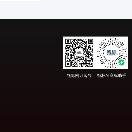
甄标网订阅号
甄标AI商标助手