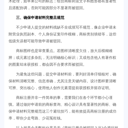
术处理，如苹果公司的标志；组合商标则需文字和图形都有显著性
且搭配协调，否则可能因部分不显著而被驳回。
三、确保申请材料完整且规范
不少申请人提交的材料残缺不全或填写不规范，像企业申请未
附营业执照副本、个人身份证复印件模糊，商标类别填错等，这些
低级失误都可能导致申请被驳回。
商标图样也是审查重点。若图样清晰度欠佳，放大后模糊难
辨；或元素过多杂乱，无法明确核心标识；又或包含他人有著作权
的图案却未获授权，都会因不合要求而被驳回。
为避免这些问题，提交申请材料前，要列好清单仔细核对，确
保材料清晰完整、信息准确，尤其注意关键内容。设计图样要清晰
可辨、突出核心，使用他人创作元素需提前获授权并留存证明。
商标注册并非一件简单的事，需要我们在各个环节都小心谨
慎。通过做好申请前的商标查询、精心设计具有显著性的商标、确
保申请材料完整规范这三个避坑技巧，能有效提高商标注册的成功
率，帮你少走弯路、少花冤枉钱。
以上就是今天甄标分享关于《商标注册总被驳回？这3个避坑技