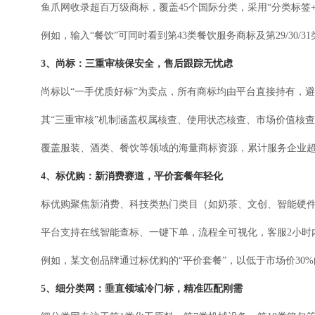
鱼爪网收录超百万级商标，覆盖45个国际分类，采用“分类标签
例如，输入“餐饮”可同时看到第43类餐饮服务商标及第29/30
3、尚标：三重审核保安全，售后跟踪无忧虑
尚标以“一手优质好标”为卖点，所有商标均由平台直接持有，
其“三重审核”机制涵盖权属核查、使用状态核查、市场价值核
覆盖服装、酒类、餐饮等领域的海量商标资源，累计服务企业超1
4、标优购：新消费赛道，平价套餐年轻化
标优购聚焦新消费、科技类热门类目（如奶茶、文创、智能硬件
平台支持在线智能查标、一键下单，流程全可视化，客服2小时内
例如，某文创品牌通过标优购的“平价套餐”，以低于市场价30
5、细分类网：垂直领域冷门标，精准匹配刚需