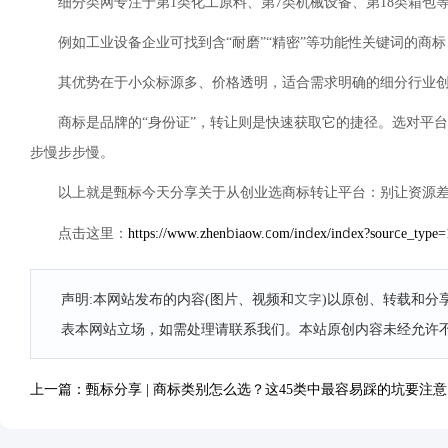
细分类网专注于第1类化工原料、第7类机械设备、第18类箱包
例如工业设备企业可找到含“耐磨”“精密”等功能性关键词的商标
其优势在于小众标源多、价格透明，适合需求明确的细分行业
商标是品牌的“身份证”，转让则是快速获取它的捷径。选对平
步慢步步慢。
以上就是甄标今天分享关于从创业选商标转让平台：别让资源
https://www.zhenbiaow.com/index/index?source_typ
点击这里：
声明:本网站发布的内容(图片、视频和文字)以原创、转载和
表本网站立场，如需处理请联系我们。本站原创内容未经允许
上一篇：甄标分享 | 商标类别怎么选？这45类中最容易踩的坑要注意