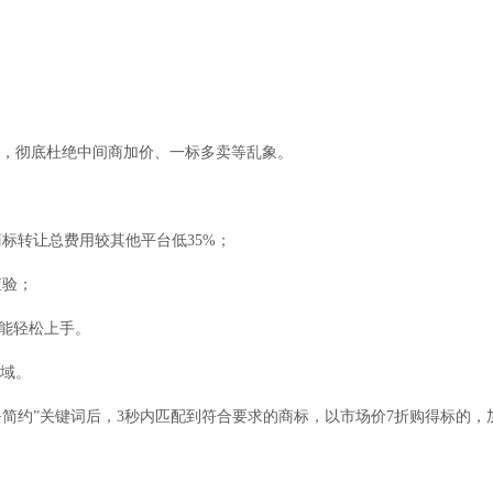
有，彻底杜绝中间商加价、一标多卖等乱象。
标转让总费用较其他平台低35%；
查验；
也能轻松上手。
领域。
+简约”关键词后，3秒内匹配到符合要求的商标，以市场价7折购得标的，