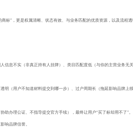
买的商标”，更是权属清晰、状态有效、与业务匹配的优质资源，以及流程
利人信息不实（非真正持有人挂牌）、类目匹配度低（与你的主营业务无
不透明（用户不知道材料提交到哪一步）、过户周期长（拖延影响品牌上
协助办理公证、不指导提交官方手续），最终让用户“买了标却用不了”。
至影响品牌信誉。