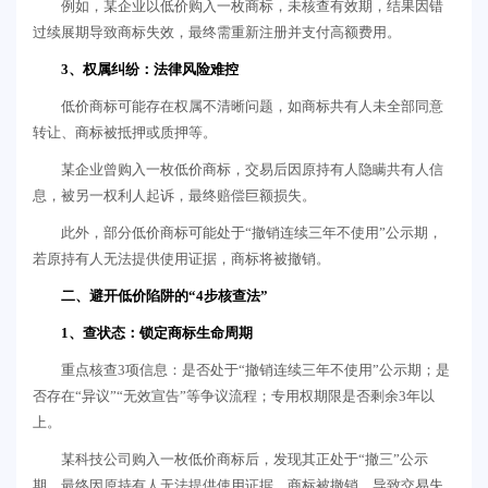
例如，某企业以低价购入一枚商标，未核查有效期，结果因错
过续展期导致商标失效，最终需重新注册并支付高额费用。
3、权属纠纷：法律风险难控
低价商标可能存在权属不清晰问题，如商标共有人未全部同意
转让、商标被抵押或质押等。
某企业曾购入一枚低价商标，交易后因原持有人隐瞒共有人信
息，被另一权利人起诉，最终赔偿巨额损失。
此外，部分低价商标可能处于“撤销连续三年不使用”公示期，
若原持有人无法提供使用证据，商标将被撤销。
二、避开低价陷阱的“4步核查法”
1、查状态：锁定商标生命周期
重点核查3项信息：是否处于“撤销连续三年不使用”公示期；是
否存在“异议”“无效宣告”等争议流程；专用权期限是否剩余3年以
上。
某科技公司购入一枚低价商标后，发现其正处于“撤三”公示
期，最终因原持有人无法提供使用证据，商标被撤销，导致交易失