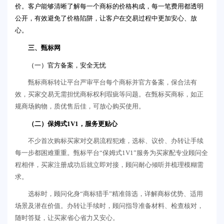
价。客户能够清晰了解每一个商标的价格构成，每一笔费用都透明
公开，有效避免了价格陷阱，让客户在交易过程中更加安心、放
心。
三、甄标网
（一）
官方备案，安全无忧
甄标商标转让平台严审平台每个商标并官方备案，保合法有
效，买家交易无需担忧商标权利瑕疵等问题。在甄标买商标，如正
规商场购物，质优售后佳，可放心购买使用。
（
二）保姆式1V1，服务更贴心
不少首次购标买家对交易流程犯难，选标、议价、办转让手续
每一步都困难重重。甄标平台“保姆式1V1”服务为买家配专业顾问全
程相伴，买家注册成功后就立即对接，顾问耐心倾听并梳理模糊需
求。
选标时，顾问化身“商标猎手”精准筛选，详解商标优势、适用
场景及潜在价值。办转让手续时，顾问指导准备材料、检查核对，
随时答疑，让买家省心省力又安心。