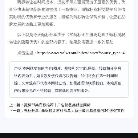
商标转让在时间成本、成功率等方面展现出了显著的优势，为
企业快速获得品牌资源提供了一条捷径。而甄标商标交易平台凭借
其独特的优势和专业的服务，能够为商标转让保驾护航，让您在品
牌发展的道路上更加顺畅。
以上就是今天甄标分享关于《买商标比注册更划算？甄标揭秘
转让的隐藏优势》的全部内容了。如果您需要进一步的帮助
https://www.cyolw.com/index/index?source_type=4
点击这里：
声明:本网站发布的内容(图片、视频和文字)以原创、转载和分享网
络内容为主，如果涉及侵权请尽快告知，我们将会在第一时间删
除，文章观点不代表本网站立场，如需处理请联系我们。本站原创
内容未经允许不得转载，或转载时需注明出处。
上一篇：甄标35类商标推荐丨广告销售类精选商标
下一篇：甄标分享 | 商标转让材料清单：新手最容易遗漏的3个关键文件