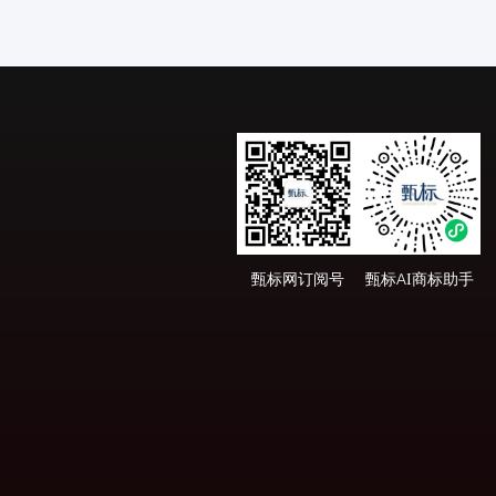
甄标网订阅号
甄标AI商标助手