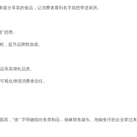
主打家庭分享装的食品，让消费者看到名字就想带进厨房。
签”趋势。
课程，提升品牌附加值。
制品等高增长品类。
地可视化增强消费者信任。
定川味基因，“渔” 字明确指向鱼类制品，做麻辣鱼罐头、泡椒鱼仔的企业拿过