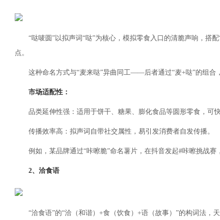
“哒唛圆”以拟声词“哒”为核心，模拟零食入口的清脆声响，搭配“
点。
这种命名方式与“麦来哒”异曲同工——后者通过“麦+哒”的组合
市场适配性：
品类延伸性强：适用于饼干、糖果、膨化食品等圆形零食，可
传播效率高：拟声词自带社交属性，易引发消费者自发传播。
例如，某品牌通过“咔嚓脆”命名薯片，在抖音发起#咔嚓挑战赛
2、洽食语
“洽食语”的“洽（和谐）+食（饮食）+语（故事）”的构词法