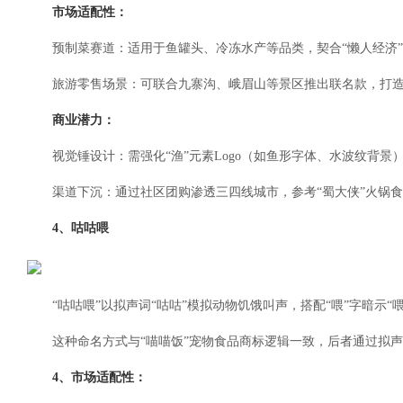
市场适配性：
预制菜赛道：适用于鱼罐头、冷冻水产等品类，契合“懒人经济
旅游零售场景：可联合九寨沟、峨眉山等景区推出联名款，打造
商业潜力：
视觉锤设计：需强化“渔”元素Logo（如鱼形字体、水波纹背景）
渠道下沉：通过社区团购渗透三四线城市，参考“蜀大侠”火锅
4、咕咕喂
“咕咕喂”以拟声词“咕咕”模拟动物饥饿叫声，搭配“喂”字暗示“
这种命名方式与“喵喵饭”宠物食品商标逻辑一致，后者通过拟声
4、市场适配性：