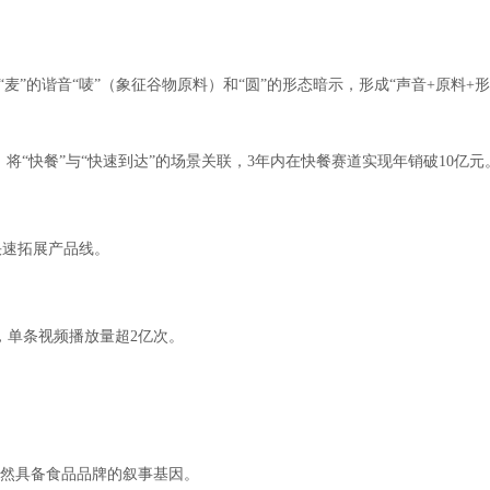
麦”的谐音“唛”（象征谷物原料）和“圆”的形态暗示，形成“声音+原料+
，将“快餐”与“快速到达”的场景关联，3年内在快餐赛道实现年销破10亿元
快速拓展产品线。
，单条视频播放量超2亿次。
，天然具备食品品牌的叙事基因。