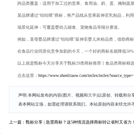
跨品类覆盖：适用于加工过的坚果、食用油、奶、蛋、腌制蔬菜
某品牌通过“咕咕喂”商标，将产品线从坚果延伸至乳制品，利用
场景化延伸：可覆盖婴幼儿辅食、宠物食品等细分赛道。
例如，某母婴品牌通过“咕咕喂”延伸至婴儿米粉品类，借助商
在食品行业同质化竞争加剧的今天，一个好的商标名能降低50
以上就是甄标今天分享关于甄标29类商标推荐丨食品类商标精
https://www.zhenbiaow.com/index/index?source_typ
点击这里：
声明:本网站发布的内容(图片、视频和文字)以原创、转载和
表本网站立场，如需处理请联系我们。本站原创内容未经允许
上一篇：甄标分享 | 急需商标？这5种情况选择商标转让省时又省力