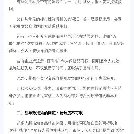
有些词汇本身带有特殊属性，一旦用于商标，很可能直接被驳
回。
比如与常见的标志性符号相关的词汇，若未经授权使用，会因
可能引发公众误解而无法通过审核。
还有一些带有夸大或欺骗性的词汇也在禁忌之列。比如 “万
能”“根治” 这类宣称产品功效远超实际的词，若用于食品、日用品等
商标，会因可能误导消费者而被拒。
曾有企业想注册 “百病消” 作为保健品商标，因明显夸大功效，
最终注册失败，不仅浪费了时间，还耽误了品牌布局。
此外，带有不良含义或容易引发负面联想的词汇也需避开。
比如涉及低俗、暴力、歧视性的词汇，即便在特定语境下有特
殊含义，也很难通过审核，因为商标需要符合公序良俗的基本要
求。
二、易导致混淆的词汇：蹭热度不可取
很多人想借知名品牌的热度，用相似词汇给自己的商标取名，
这种 “搭便车” 的行为看似能快速打开市场，实则会因 “易导致混淆”