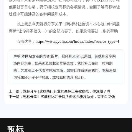
低廉就盲目心动，要仔细核查商标的各项情况，全面了解商标转让
过程中可能涉及的各种问题和成本。
以上就是今天甄标分享关于《商标转让捡漏？小心这3种“问题
商标”让你得不偿失！》的全部内容了。如果您需要进一步的帮助
https://www.cyolw.com/index/index?source_type=4
点击这里：
声明:本网站发布的内容(图片、视频和文字)以原创、转载和分享网
络内容为主，如果涉及侵权请尽快告知，我们将会在第一时间删
除，文章观点不代表本网站立场，如需处理请联系我们。本站原创
内容未经允许不得转载，或转载时需注明出处。
上一篇：甄标分享 | 这些热门行业的商标正在被疯抢，你注册了吗
下一篇：甄标分享丨买商标比注册快？但这几步没做好，等于白花钱