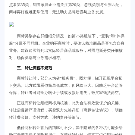
点看第35类，销售家具企业需关注第20类。忽视类别与业务匹配，
商标再好也难正常使用，无法助力品牌建设与业务发展。
商标类别存在群组细分情况，如第25类服装下，“童装”和“体操
服”分属不同群组。企业购买商标时，要确认核准商品是否包含自身
业务。建议购买前列出实际经营商品或服务，对照尼斯分类仔细核
对，确保类别与业务需求相符。
三、转让流程不规范
商标转让时，部分人为省“服务费”、图方便，绕开正规平台私
下交易。此方式虽看似简单低成本，但风险巨大。因缺乏平台监管
保障，转让者可能拒办转让手续或收款后消失，致买家钱货两空。
正规商标转让须经商标局核准，此为合法有效受保护的关键。
转让需遵循严谨流程，买卖双方先签详细《商标转让协议》，明确
转让费金额、支付方式、违约责任等细节。
低价商标转让背后的猫腻可不少，其中隐藏的各种坑可能会给
购买者带来诸多风险和损失。在商标转让时，切不可仅仅因为价格