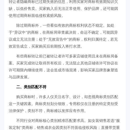
转让者隐瞒商标已过期失效的信息，利用买家对商标有效期知识欠
缺，以低价售卖。买家购入后无法正常使用、保护品牌，还可能因
使用过期商标面临侵权索赔风险。
除过期商标外，一些看似有效的商标权利状态不稳定。如处
于“异议中”的商标，在商标局审查裁决前，命运不确定，可能因异
议成立无法注册；处于“无效宣告中”的商标，权利归属待定，若无
效宣告成立，买家购买后前期投入将打水漂。
有些商标转让前已被转让者许可多家店铺使用且未在商标局备
案。买家完成转让取得所有权后，无法阻止其他店铺依许可协议在
许可期限内继续使用，这会造成市场混淆，影响买家品牌形象塑造
与品牌发展。
二、类别匹配不符
购买商标时，许多人仅关注名字、设计，却忽视商标类别匹配
这一关键因素。商标类别划分细致，专用权仅在注册的特定类别受
法律保护，类别不符，商标难以发挥应有作用。
不同行业对商标核心类别精准匹配要求高。如女装销售若选“服
装定制”类商标，销售成衣会因类别不符面临侵权风险；直播带货重