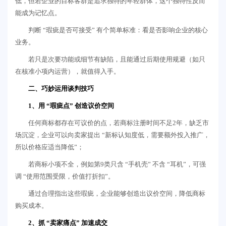
低，但若企业的目标客群是追求独特的年轻群体，这个独特性反而
能成为记忆点。
判断 “瑕疵是否可接受” 有个简单标准：看是否影响企业的核心
业务。
若只是次要功能或细节有缺陷，且能通过后期使用规避（如只
在核准小项内运营），就值得入手。
二、巧妙运用谈判技巧
1、用 “瑕疵点” 创造议价空间
任何商标都存在可议价的点，若商标注册时间不足2年，缺乏市
场沉淀，企业可以向卖家提出 “新标认知度低，需要额外投入推广，
所以价格应适当降低”；
若商标小项不全，例如第9类只含 “手机壳” 不含 “耳机”，可强
调 “使用范围受限，价值打折扣”。
通过合理指出这些瑕疵，企业能够创造出议价空间，降低商标
购买成本。
2、抓 “卖家痛点” 加速成交