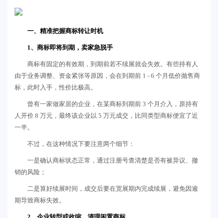
一、精准把握商标转让时机
1、商标即将到期，卖家急脱手
商标有固定的有效期，到期前若不续展就会失效。有些持有人
由于业务调整、资金紧张等原因，会在到期前 1 - 6 个月低价抛售商
标，此时入手，性价比极高。
曾有一家做家居的企业，在某商标到期前 3 个月介入，原持有
人开价 8 万元，最终该企业以 5 万元成交，比同类型商标便宜了近
一半。
不过，在这种情况下要注意两个细节：
一是确认商标状态正常，通过注册号查清楚是否有被异议、撤
销的风险；
二是算好续展时间，成交后要在宽展期内完成续展，避免因逾
期导致商标失效。
2、企业转型或收缩，清理闲置商标