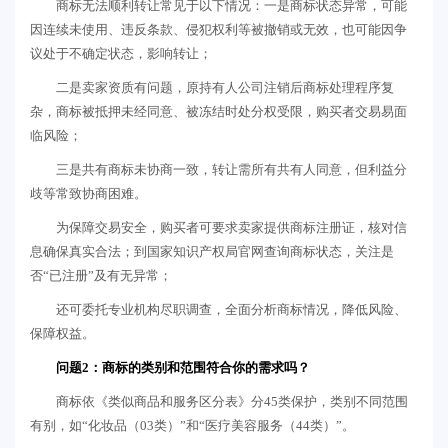
商标无法顺利转让常见于以下情况：一是商标状态异常，可能
因连续未使用、违反条款、侵犯权利等被撤销或无效，也可能因争
议处于不确定状态，影响转让；
二是卖家资质有问题，原持有人公司注销后商标处理程序复
杂，商标被抵押未经同意、被冻结时处分权受限，购买者交易易面
临风险；
三是共有商标未协商一致，转让需所有共有人同意，但利益分
歧等常致协商困难。
为保障交易安全，购买者可要求卖家提供商标注册证，核对信
息确保真实合法；到国家知识产权局官网查询商标状态，关注是
否“已注册”及有无异常；
还可委托专业机构尽职调查，全面分析商标情况，降低风险、
保障权益。
问题2：商标的类别和范围符合你的需求吗？
商标依《类似商品和服务区分表》分45类保护，类别不同范围
有别，如“化妆品（03类）”和“医疗美容服务（44类）”。