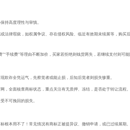
必保持高度理性与审慎。
属或法律瑕疵，如权属争议、存在侵权风险、临近有效期未续展等，购买
费”“手续费”等理由不断加价，买家若拒绝则钱货两失，若继续支付则可
发现欺诈全凭运气，先察觉者或能止损，后知后觉者则损失惨重。
官网，全面核查商标状态，重点关注有无质押、冻结，是否处于转让流程
遭受不可挽回的损失。
商标根本用不了！常见情况有商标正被提异议、撤销申请，或已过续展期