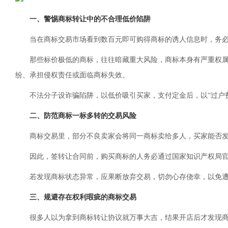
一、警惕商标转让中的不合理低价陷阱
当在商标交易市场看到数百元即可购得商标的诱人信息时，务
那些标价极低的商标，往往暗藏重大风险，商标本身有严重权
纷、承担侵权责任或面临商标失效。
不法分子设诈骗陷阱，以低价吸引买家，支付定金后，以“过户
二、防范商标一标多转的交易风险
商标交易里，部分不良卖家会将同一商标卖给多人，买家能否
因此，签转让合同前，购买商标的人务必通过国家知识产权局
若发现商标状态异常，应果断放弃交易，切勿心存侥幸，以免
三、规避存在权利瑕疵的商标交易
很多人以为拿到商标转让协议就万事大吉，结果开店后才发现