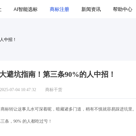
让
AI智能选标
商标注册
新闻资讯
帮助中心
的人中招！
五大避坑指南！第三条90%的人中招！
5-07-04 10:47:32
商标干货
！商标转让这事儿水可深着呢，暗藏诸多门道，稍有不慎就容易踩进坑里
条，90% 的人都吃过亏！