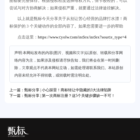
图都要完整保存。根据侵权程度选择维权方式，情节较轻的，可以
尝试与对方协商解决；如果侵权严重，就要通过法律途径解决。
以上就是甄标今天分享关于从别让苦心经营的品牌打水漂！商
标保护的 3 个关键动作的全部内容了。如果您需要进一步的帮助
https://www.cyolw.com/index/index?source_type=4
点击这里：
声明:本网站发布的内容(图片、视频和文字)以原创、转载和分享网
络内容为主，如果涉及侵权请尽快告知，我们将会在第一时间删
除，文章观点不代表本网站立场，如需处理请联系我们。本站原创
内容未经允许不得转载，或转载时需注明出处。
上一篇：甄标分享 | 小心踩雷！商标转让中隐藏的3大法律陷阱
下一篇：甄标分享 | 第一次商标注册？这5个关键步骤缺一不可！