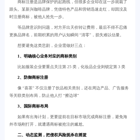
商标注册是品牌保护的起跑线，但很多企业却在这一步就栽了
跟头。某新兴咖啡品牌，凭借特色产品和营销迅速走红，却因没及
时注册商标，被他人抢先一步。
等品牌意识到问题，对方开出天价转让费用，最后不得不忍痛
更换品牌名，前期积累的用户认知瞬间 “清零”，损失难以估量。
想要避免这类悲剧，企业需做好三点：
1、明确核心业务对应的商标类别
比如服装企业要重点关注第 25 类，化妆品企业则锁定第 3 类
2、防御商标注册
像 “喜茶” 不仅注册了饮品相关类别，还在周边产品、广告服务
等关联类别布局，防止他人打 “擦边球”
3、国际商标布局
如果有出海计划，更要提前在目标市场完成商标注册，避免海
外市场刚打开，就遭遇商标被抢注的尴尬。
二、动态监测，把侵权风险扼杀在摇篮