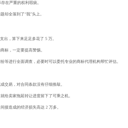
标存在严重的权利瑕疵。
题却全落到了“我”头上。
支出，算下来足足多花了 5 万。
的商标，一定要提高警惕。
纠纷等进行全面调查，必要时可以委托专业的商标代理机构帮忙评估。
完成交易，对合同条款没有仔细推敲。
这就给卖家拖延转让进度留下了可乘之机。
接造成的经济损失高达 2 万多。