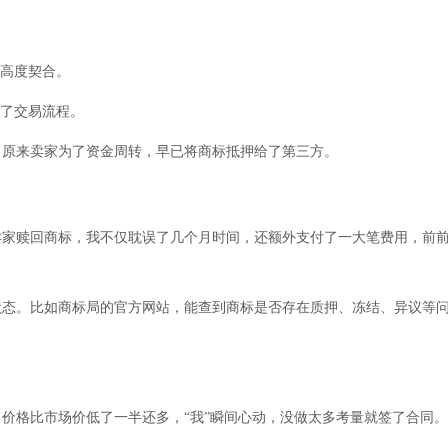
也高度契合。
入了交易流程。
！原来卖家为了资金周转，早已将商标抵押给了第三方。
家赎回商标，我不仅耽误了几个月时间，还额外支付了一大笔费用，前前后
状态。比如商标局的官方网站，能查到商标是否存在质押、冻结、异议等
价格比市场价低了一半还多，“我”瞬间心动，没做太多考量就签了合同。