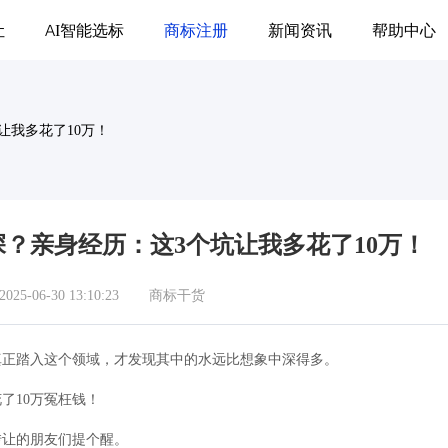
让
AI智能选标
商标注册
新闻资讯
帮助中心
让我多花了10万！
？亲身经历：这3个坑让我多花了10万！
5-06-30 13:10:23
商标干货
真正踏入这个领域，才发现其中的水远比想象中深得多。
了10万冤枉钱！
转让的朋友们提个醒。