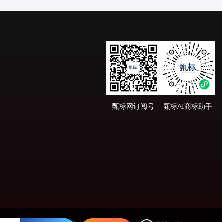
甄标网订阅号
甄标AI商标助手