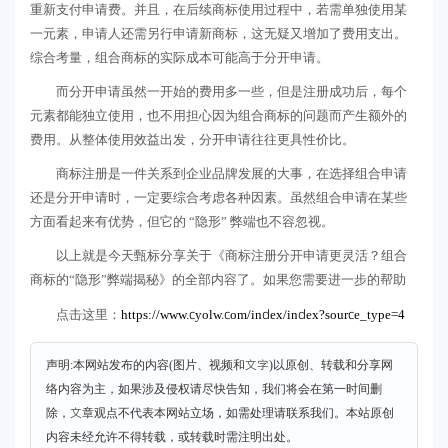
重新支付申请费。并且，在后续商标使用过程中，若需单独使用某
一元素，申请人还需另行申请新商标，这无疑又增加了费用支出。
综合考量，组合商标的实际成本可能高于分开申请。
而分开申请虽然一开始的费用多一些，但是注册成功后，每个
元素都能独立使用，也不用担心因为组合商标的问题而产生额外的
费用。从整体使用效益出发，分开申请往往更具性价比。
商标注册是一件关系到企业品牌发展的大事，在选择组合申请
还是分开申请时，一定要综合考虑各种因素。虽然组合申请在某些
方面看起来有优势，但它的 “隐形” 弊端也不容忽视。
以上就是今天甄标分享关于《商标注册分开申请更灵活？组合
商标的“隐形”弊端揭秘》的全部内容了。如果您需要进一步的帮助
https://www.cyolw.com/index/index?source_type=4
点击这里：
声明:本网站发布的内容(图片、视频和文字)以原创、转载和分享网
络内容为主，如果涉及侵权请尽快告知，我们将会在第一时间删
除，文章观点不代表本网站立场，如需处理请联系我们。本站原创
内容未经允许不得转载，或转载时需注明出处。