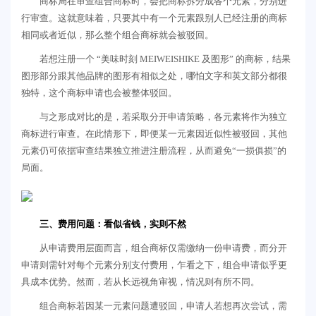
商标局在审查组合商标时，会把商标拆分成各个元素，分别进
行审查。这就意味着，只要其中有一个元素跟别人已经注册的商标
相同或者近似，那么整个组合商标就会被驳回。
若想注册一个 “美味时刻 MEIWEISHIKE 及图形” 的商标，结果
图形部分跟其他品牌的图形有相似之处，哪怕文字和英文部分都很
独特，这个商标申请也会被整体驳回。
与之形成对比的是，若采取分开申请策略，各元素将作为独立
商标进行审查。在此情形下，即便某一元素因近似性被驳回，其他
元素仍可依据审查结果独立推进注册流程，从而避免“一损俱损”的
局面。
三、费用问题：看似省钱，实则不然
从申请费用层面而言，组合商标仅需缴纳一份申请费，而分开
申请则需针对每个元素分别支付费用，乍看之下，组合申请似乎更
具成本优势。然而，若从长远视角审视，情况则有所不同。
组合商标若因某一元素问题遭驳回，申请人若想再次尝试，需