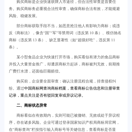
购买商标是企业快速获牌入市途径，但合法性审查是首要任
务。购买商标务必重视合法性审查，确保商标合法有效，才能规避
风险、稳健发展。
部分商标获取手段不当，如恶意抢注他人有影响力商标；或违
反《商标法》，像含“国”“军”等禁用词（违反第 10 条）、模仿驰名
商标（违反第 13 条）、缺乏显著性（如“超级好吃”，违反第 11
条）。
某小型食品企业为快速打开市场，购买看似有潜力的食品商标
并投入大量资金推广，却遭原商标方起诉，商标被判无效，前期推
广费打水漂，还面临巨额赔偿。
购买前，企业要全面审查：确认注册流程合规，排查侵权纠
纷。通过
中国商标网
查询商标档案，查看商标公告信息和注册审查
记录，重点关注是否有驳回复审或异议记录。
二、商标状态异常
商标看似在有效期内，实则可能已被撤销、无效或处于异议程
序，存在诸多风险。企业可通过登录国家知识产权局商标局官网，
在“商标查询”栏按指引输入商标号等关键信息，查看商标是否显