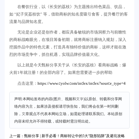
在餐饮行业，以《长安的荔枝》为主题推出特色菜品、饮品，
如 “妃子笑荔枝饮” 等，借助商标的知名度吸引食客，提升餐厅的客
流量与品牌知名度。
无论是企业还是创作者，都应具备敏锐的市场洞察力与前瞻性
的商标战略眼光，在项目筹备初期，就将商标注册纳入规划，深入
挖掘作品中的特色元素，打造具有独特价值的商标，这样才能在激
烈的市场竞争中，抓住机遇，实现品牌价值最大化。
以上就是今天甄标分享关于从《长安的荔枝》看商标战略：爆
火前1年就注册！的全部内容了。如果您需要进一步的帮助
https://www.cyolw.com/index/index?source_type=4
点击这里：
声明:本网站发布的内容(图片、视频和文字)以原创、转载和分享网
络内容为主，如果涉及侵权请尽快告知，我们将会在第一时间删
除，文章观点不代表本网站立场，如需处理请联系我们。本站原创
内容未经允许不得转载，或转载时需注明出处。
上一篇：甄标分享 | 新手必看！商标转让中的5大“隐形陷阱”及避坑攻略