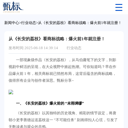
新闻中心
>
行业动态
>
从《长安的荔枝》看商标战略：爆火前1年就注册！
从《长安的荔枝》看商标战略：爆火前1年就注册！
发布时间:2025-06-18 14:39:14
行业动态
一部现象级作品《长安的荔枝》，从马伯庸笔下的文字，到影
视剧中鲜活的呈现，在大众视野中掀起热潮。可你知道吗？早在作
品爆火前 1 年，相关商标就已悄然布局，这背后蕴含的商标战略，
值得所有企业与创作者深思。甄标分享~
一、《长安的荔枝》爆火前的 “未雨绸缪”
《长安的荔枝》以其独特的历史视角、精彩的情节设定，将唐
朝小吏李善德运送荔枝这一 “不可能任务” 刻画得扣人心弦，引发了
无数读者与观众的共鸣。