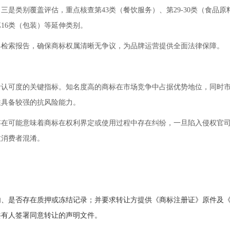
是类别覆盖评估，重点核查第43类（餐饮服务）、第29-30类（食品原
16类（包装）等延伸类别。
具检索报告，确保商标权属清晰无争议，为品牌运营提供全面法律保障。
者认可度的关键指标。知名度高的商标在市场竞争中占据优势地位，同时
往具备较强的抗风险能力。
存在可能意味着商标在权利界定或使用过程中存在纠纷，一旦陷入侵权官
致消费者混淆。
内、是否存在质押或冻结记录；并
要求转让方提供《商标注册证》原件及
共有人签署同意转让的声明文件。