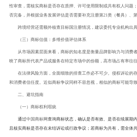
性审查，需核实商标是否存在质押、许可使用限制或共有权人问题；三
否完备，并根据业务发展评估是否需要补充注册第21类（餐具）、第
跨境经营还需额外核查目标国注册情况，建议委托专业机构出
（三）商标估值：多维价值评估体系
从市场因素层面来看，商标的知名度是衡量品牌影响力与消费
映了商标所代表产品或服务在特定市场中的份额，高市场占有率往
在法律风险方面，全面细致的排查工作必不可少。侵权诉讼的
和消费者信任度。近似商标争议同样不容忽视，相似的商标可能导
二、避坑指南
（一）商标权利瑕疵
通过
中国商标网
查询商标状态，确认是否有效、是否在续展期
且核实商标是否存在未结诉讼或行政争议；
若商标为共有，需全体