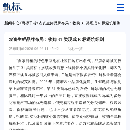
新闻中心
>
商标干货
>
农资生鲜品牌布局：收购 31 类现成 R 标避坑细则
农资生鲜品牌布局：收购 31 类现成 R 标避坑细则
发布时间:2026-06-26 11:45:42
商标干货
“自家种植的特色果蔬刚在社区团购打出名气，品牌名却被同行
抢注了 31 类商标；乡镇农资店想上线抖音小店卖种子化肥，却因为
没有正规 R 标被驳回入驻申请。” 这是当下很多农资生鲜从业者都会
遇到的现实困境。2026 年，随着农业品牌化提速、生鲜电商与预制
菜上游赛道持续扩容，第 31 类商标已成为农资生鲜领域的核心无形
资产。相比耗时一年以上的自主注册，直接收购现成 R 标成为多数
商家抢占市场的优先选择，但交易过程中暗藏的分类偏差、权属风
险、保护漏洞等问题，也让不少从业者踩过坑。本文将从实战角
度，拆解 31 类商标的核心覆盖范围、多类别保护体系、收购全流程
核验标准，以及最新政策下的避坑要点，助力涉农品牌从源头筑牢