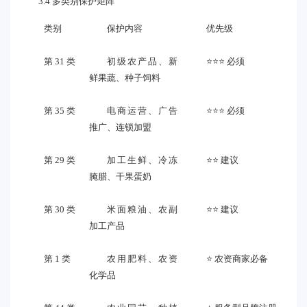
3.4 多类别保护矩阵
类别
保护内容
优先级
第 31 类
初级农产品、新
⭐⭐⭐ 必须
鲜果蔬、种子饲料
第 35 类
电商运营、广告
⭐⭐⭐ 必须
推广、连锁加盟
第 29 类
加工生鲜、冷冻
⭐⭐ 建议
腌腊、干果蛋奶
第 30 类
米面粮油、农副
⭐⭐ 建议
加工产品
第 1 类
农用肥料、农资
⭐ 农资商家必备
化学品