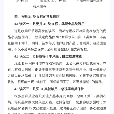
第 44 类
农业园艺、种植
⭐ 服务型品牌注册
技术服务
四、收购 31 类 R 标的常见误区
4.1 误区一：只要是 31 类 R 标，就能全品类通用
这是收购环节最高发的误区。商标专用权严格限定在核定的商
品小项范围内，一枚核定商品仅为 “新鲜水果” 的 31 类商标，不能
直接用于种子、饲料、苗木等其他群组的产品，否则属于超范围使
用，不仅不受商标法保护，还可能侵犯他人在先商标权。
4.2 误区二：R 标就等于零风险，跳过权属核查
现成 R 标同样可能存在权利隐患，比如已被质押给第三方、存
在共有权人纠纷、正处于撤三申请或无效宣告程序中。部分低价标
之所以价格偏低，往往就是因为存在隐形风险。如果不做尽调直接
收购，很可能出现 “钱付了，商标却用不了、甚至被撤销” 的情况。
4.3 误区三：只买 31 类就够用，忽视渠道类保护
很多生鲜从业者只关注产品本身的商标，忽略了第 35 类的布
局。等到品牌做大要入驻天猫、做抖音推广、发展乡镇加盟时，才
发现品牌名的 35 类已被他人抢注。此时要么高价回购，要么被迫更