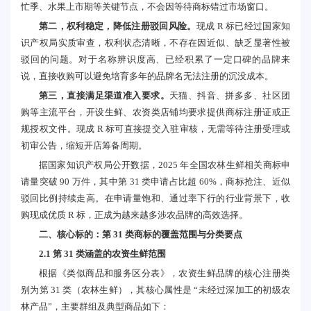
忙季、水果上市期等关键节点，不会因等待商标错过市场窗口。
第二，权利稳定，降低注册驳回风险。
现成 R 标已经过国家知
识产权局实质审查，权利状态清晰，不存在因近似、缺乏显著性被
驳回的问题。对于名称辨识度高、已经积累了一定口碑的品牌来
说，直接收购可以避免培育多年的品牌名无法注册的沉没成本。
第三，直接满足渠道准入要求。
天猫、抖音、拼多多、社区团
购等主流平台，开设生鲜、农资类店铺均要求提供商标注册证或正
规授权文件。现成 R 标可直接提交入驻审核，无需等待注册受理或
初审公告，缩短开店筹备周期。
据国家知识产权局公开数据，2025 年全国农林生鲜相关商标申
请量突破 90 万件，其中第 31 类申请占比超 60%，商标抢注、近似
驳回比例持续走高。在申请量饱和、通过率下行的行业背景下，收
购现成优质 R 标，正成为越来越多涉农品牌的高效选择。
二、核心标的：第 31 类商标的覆盖范围与分类要点
2.1 第 31 类涵盖的农资生鲜范围
根据《类似商品和服务区分表》，农资生鲜品牌的核心注册类
别为第 31 类（农林生鲜），其核心属性是 “未经过深加工的初级农
林产品”，主要群组及典型商品如下：