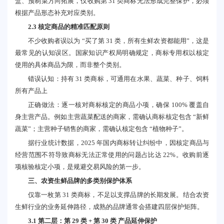
盒、预制菜方向拓展，仅收购第 31 类商标无法形成完整保护，必须
根据产品形态补充对应类别。
2.3 核定商品的精准匹配原则
不少收购者误以为 “买了第 31 类，所有生鲜农资都能用”，这是
最常见的认知误区。国家知识产权局明确规定，商标专用权以核定
使用的具体商品为限，而非整个类别。
错误认知：持有 31 类商标，可通用在水果、蔬菜、种子、饲料
所有产品上
正确做法：逐一核对商标核定的商品小项，确保 100% 覆盖自
身主营产品。例如主营蔬菜配送的商家，需确认商标核定包含 “新鲜
蔬菜”；主营种子销售的商家，需确认核定包含 “植物种子”。
据行业统计数据，2025 年国内商标转让纠纷中，因核定商品与
经营范围不符导致商标无法正常使用的问题占比达 22%。收购前逐
项核验核定小项，是规避交易风险的第一步。
三、农资生鲜品牌的多类别保护体系
仅靠一枚第 31 类商标，不足以支撑品牌的长期发展。结合农资
生鲜行业的业务延伸路径，成熟的品牌通常会搭建四层保护矩阵。
3.1 第二层：第 29 类 + 第 30 类 产品延伸保护