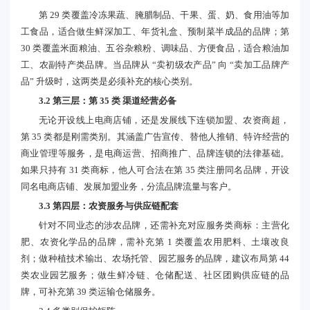
第 29 类覆盖冷冻果蔬、腌腊制品、干果、蛋、奶、食用油等加
工食品，适合做生鲜深加工、年货礼盒、预制菜半成品的品牌；第
30 类覆盖米面粮油、五谷杂粮粉、调味品、方便食品，适合粮油加
工、农副特产类品牌。当品牌从 “卖初级农产品” 向 “卖加工品牌产
品” 升级时，这两类是必须补充的核心类别。
3.2 第三层：第 35 类 渠道经营必备
无论开设线上电商店铺，还是发展线下连锁加盟、农资商超，
第 35 类都是刚需类别。其涵盖广告宣传、替他人推销、特许经营的
商业管理等服务，是电商运营、招商推广、品牌连锁的法律基础。
如果只持有 31 类商标，他人可合法在第 35 类注册同名品牌，开设
同名电商店铺、发展加盟业务，分流品牌流量与客户。
3.3 第四层：农资服务与供应链配套
针对不同业态的涉农品牌，还需补充对应服务类商标：主营化
肥、农资化学品的品牌，需补充第 1 类覆盖农用肥料、土壤改良
剂；做种植技术输出、农场托管、园艺服务的品牌，建议布局第 44
类农业园艺服务；做生鲜冷链、仓储配送、社区团购供应链的品
牌，可补充第 39 类运输仓储服务。