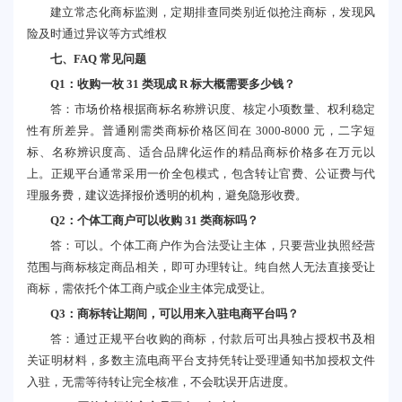
建立常态化商标监测，定期排查同类别近似抢注商标，发现风
险及时通过异议等方式维权
七、FAQ 常见问题
Q1：收购一枚 31 类现成 R 标大概需要多少钱？
答：市场价格根据商标名称辨识度、核定小项数量、权利稳定
性有所差异。普通刚需类商标价格区间在 3000-8000 元，二字短
标、名称辨识度高、适合品牌化运作的精品商标价格多在万元以
上。正规平台通常采用一价全包模式，包含转让官费、公证费与代
理服务费，建议选择报价透明的机构，避免隐形收费。
Q2：个体工商户可以收购 31 类商标吗？
答：可以。个体工商户作为合法受让主体，只要营业执照经营
范围与商标核定商品相关，即可办理转让。纯自然人无法直接受让
商标，需依托个体工商户或企业主体完成受让。
Q3：商标转让期间，可以用来入驻电商平台吗？
答：通过正规平台收购的商标，付款后可出具独占授权书及相
关证明材料，多数主流电商平台支持凭转让受理通知书加授权文件
入驻，无需等待转让完全核准，不会耽误开店进度。