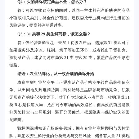
Q4：买的商标核定商品不全，怎么办？
答：可以在收购商标的同时，以同一主体补充注册缺失的商品
小项或相关类别，补全保护范围。建议委托专业机构进行注册前的
风险评估，提高补注的通过率。
Q5：31 类和 29 类生鲜商标，该怎么选？
答：仅经营新鲜果蔬、未加工初级农产品，选择第 31 类即可；
如果业务涉及冷冻、腌制、烘干等加工环节，或者推出干货礼盒、
预制菜产品，建议同时布局第 31 类与第 29 类，覆盖产品的全形态
链路。
结语：农业品牌化，从一枚合规的商标开始
农资生鲜行业的竞争，正逐步从产品价格竞争转向品牌价值竞
争。从田间地头到电商货架，商标始终是品牌参与市场竞争、积累
无形资产的核心法律凭证。对于广大涉农从业者而言，收购现成 31
类 R 标是快速入局、抢占时令市场的高效路径，但高效的前提是做
好风险排查与全局规划，避开分类偏差、权属隐患与保护缺失的常
见陷阱。
甄标网深耕知识产权服务领域，拥有专业的商标顾问与风控团
队，熟悉农资生鲜行业的分类规则与交易风险，储备有大量 31 类现