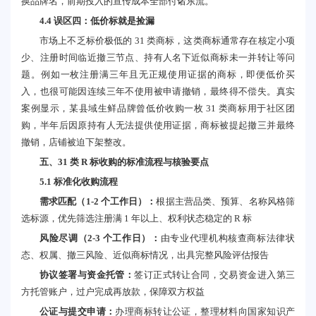
换品牌名，前期投入的宣传成本全部付诸东流。
4.4 误区四：低价标就是捡漏
市场上不乏标价极低的 31 类商标，这类商标通常存在核定小项
少、注册时间临近撤三节点、持有人名下近似商标未一并转让等问
题。例如一枚注册满三年且无正规使用证据的商标，即便低价买
入，也很可能因连续三年不使用被申请撤销，最终得不偿失。真实
案例显示，某县域生鲜品牌曾低价收购一枚 31 类商标用于社区团
购，半年后因原持有人无法提供使用证据，商标被提起撤三并最终
撤销，店铺被迫下架整改。
五、31 类 R 标收购的标准流程与核验要点
5.1 标准化收购流程
需求匹配（1-2 个工作日）：
根据主营品类、预算、名称风格筛
选标源，优先筛选注册满 1 年以上、权利状态稳定的 R 标
风险尽调（2-3 个工作日）：
由专业代理机构核查商标法律状
态、权属、撤三风险、近似商标情况，出具完整风险评估报告
协议签署与资金托管：
签订正式转让合同，交易资金进入第三
方托管账户，过户完成再放款，保障双方权益
公证与提交申请：
办理商标转让公证，整理材料向国家知识产