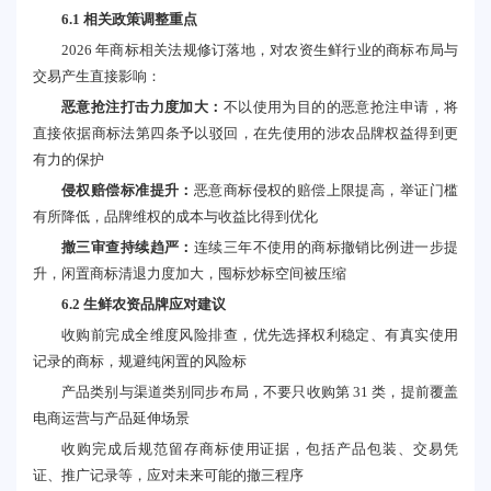
6.1 相关政策调整重点
2026 年商标相关法规修订落地，对农资生鲜行业的商标布局与
交易产生直接影响：
恶意抢注打击力度加大：
不以使用为目的的恶意抢注申请，将
直接依据商标法第四条予以驳回，在先使用的涉农品牌权益得到更
有力的保护
侵权赔偿标准提升：
恶意商标侵权的赔偿上限提高，举证门槛
有所降低，品牌维权的成本与收益比得到优化
撤三审查持续趋严：
连续三年不使用的商标撤销比例进一步提
升，闲置商标清退力度加大，囤标炒标空间被压缩
6.2 生鲜农资品牌应对建议
收购前完成全维度风险排查，优先选择权利稳定、有真实使用
记录的商标，规避纯闲置的风险标
产品类别与渠道类别同步布局，不要只收购第 31 类，提前覆盖
电商运营与产品延伸场景
收购完成后规范留存商标使用证据，包括产品包装、交易凭
证、推广记录等，应对未来可能的撤三程序