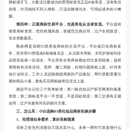
牌标满天飞，大量没注册成功的受理标冒充正品R标售卖，没有售后
担保，付完钱找不到人维权，只适合随便试水、亏得起成本的小摊
贩。
第四种：正规商标交易平台，也是美妆从业者首选。
平台提前
筛查商标资质，把控权属风险，签规范交易合同，过户全程跟进，
安全系数最高。
甄标网是深耕03类美妆商标的主流平台，平台做日化商标多
年，库存里03类现成R标储备充足，从洁面专用标、水乳护肤标到全
品类彩妆标一应俱全。平台所有在售商标都会经过多层核验，提前
查商标有没有冻结、质押、撤三风险，杜绝问题商标上架。针对美
妆行业特点，工作人员还能根据商家的产品规划，帮忙搭配需要注
册的商品小项，避免买完商标缺类目没法上架。
挑选平台记住三个简单标准：第一能在知识产权官网查到备案
资质；第二商标是平台一手货源，不是四处倒卖；第三交易有正规
合同，过户失败有对应的赔付方案。
三、怎么买：小白选购03类化妆品商标实操步骤
1、先理清自身需求，算好采购预算
买标之前先列清楚自己现在卖什么、未来一两年打算新增什么