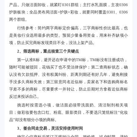
产品。只做洁面卸妆，就紧盯0301群组；主打水乳面膜，主攻0306
护肤板块；全品类布局洁面+护肤+彩妆，就要同时覆盖0301、0306
两个群组。
行情参考：简约两字商标定价偏高，三字商标性价比最高，也
是美妆行业选用最多的类型。预留少量备用资金，用来补齐缺项小
项，防止买完商标发现类目不全，没法上架产品。
2、筛选商标，重点核查三个关键点
第一认准R标，避开还在申请中的TM标，TM标没有注册成功，
随时可能被驳回，花钱买了也不受法律保护；第二查商标状态，确
认没有欠款抵押、没有权属纠纷、距离到期还有好几年，避免刚接
手没多久商标失效；第三留意同名近似标，卖家名下和选购商标名
字差不多的商标，尽量要求一并转让，防止后期对方拿着近似商标
反过来投诉自己。
挑选时按需选小项，做洁面必须带洗面奶、清洁制剂相关项
目；做彩妆要包含口红、粉底、眼影类目，不要选只笼统标注“化妆
品”却没有细分小项的商标。
3、签合同走交易，灵活安排使用时间
确定心仪商标后签订正规转让合同，把价格、过户时限、违约