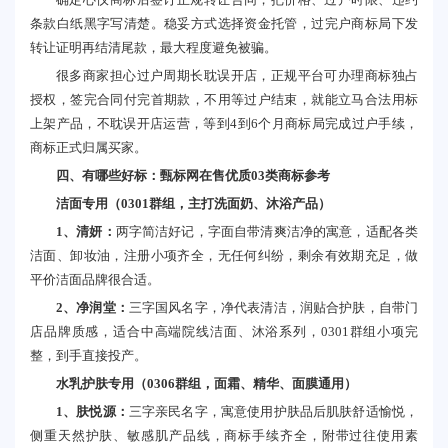
条款白纸黑字写清楚。稳妥方式选择资金托管，过完户商标局下发
转让证明再结清尾款，最大程度避免被骗。
很多商家担心过户周期长耽误开店，正规平台可办理商标独占
授权，签完合同付完首期款，不用等过户结束，就能立马合法用标
上架产品，不耽误开店运营，等到4到6个月商标局完成过户手续，
商标正式归属买家。
四、有哪些好标：甄标网在售优质03类商标参考
洁面专用（0301群组，主打洗面奶、沐浴产品）
1、清妍：
两字简洁好记，字面自带清爽洁净的寓意，适配各类
洁面、卸妆油，注册小项齐全，无任何纠纷，剩余有效期充足，做
平价洁面品牌很合适。
2、净润堂：
三字国风名字，净代表清洁，润贴合护肤，自带门
店品牌质感，适合中高端院线洁面、沐浴系列，0301群组小项完
整，到手直接投产。
水乳护肤专用（0306群组，面霜、精华、面膜通用）
1、肤悦源：
三字亲民名字，寓意使用护肤品后肌肤舒适愉悦，
侧重天然护肤、敏感肌产品线，商标手续齐全，附带过往使用素