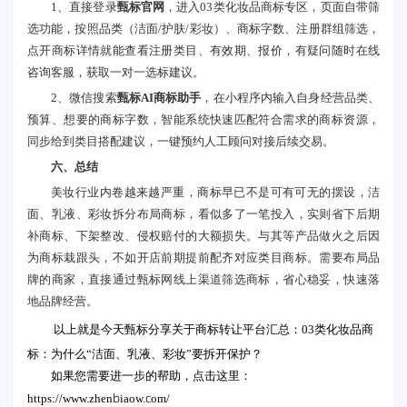
1、直接登录
甄标官网
，进入03类化妆品商标专区，页面自带筛
选功能，按照品类（洁面/护肤/彩妆）、商标字数、注册群组筛选，
点开商标详情就能查看注册类目、有效期、报价，有疑问随时在线
咨询客服，获取一对一选标建议。
2、微信搜索
甄标AI商标助手
，在小程序内输入自身经营品类、
预算、想要的商标字数，智能系统快速匹配符合需求的商标资源，
同步给到类目搭配建议，一键预约人工顾问对接后续交易。
六、
总结
美妆行业内卷越来越严重，商标早已不是可有可无的摆设，洁
面、乳液、彩妆拆分布局商标，看似多了一笔投入，实则省下后期
补商标、下架整改、侵权赔付的大额损失。与其等产品做火之后因
为商标栽跟头，不如开店前期提前配齐对应类目商标。需要布局品
牌的商家，直接通过甄标网线上渠道筛选商标，省心稳妥，快速落
地品牌经营。
以上就是今天甄标分享关于商标转让平台汇总：03类化妆品商
标：为什么“洁面、乳液、彩妆”要拆开保护？
如果您需要进一步的帮助，点击这里：
https://www.zhenbiaow.com/