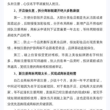
头补注册，心仪名字早就被别人抢注。
2、开店做生意，拆分商标能避开绝大多数麻烦
第一，方便分阶段开店拓品。大部分美妆店都是先从洁面或者
面霜起步，后期慢慢加彩妆线，分开布局商标，新增产品不用临时
排队注册商标，商标从申请到下证普遍要一年左右，等待周期很容
易错失产品旺季。
第二，防止一个品类翻车连累全品牌。假如彩妆品出现质量舆
情，单独注册的护肤商标不会跟着受牵连，品牌基础盘能保住。
第三，碰上仿冒假货更好维权。市面上美妆贴牌蹭名字特别
多，商标注册项目写得越细，别人仿造单一品类时，投诉索赔成功
率越高，笼统注册的商标维权很难举证。
3、新注册商标周期太长，买现成商标是刚需
自己去商标局申请注册，少说十个月、多则一年半才能拿证，
中间还可能因为名字近似被驳回。对于着急开店、赶电商大促的商
家，等不起漫长注册周期，直接买已经注册成功的现成R标，签完手
续短期就能授权使用，最快当月就能上架产品，这也是现在美妆行
业优先选购现成商标的关键原因。