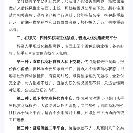
之前就有个小众护肤品牌，只注册了乳液类目商标，爆款面霜
做起来后跟风推出洁面，上线一周就被投诉全平台下架。想补注册
洁面相关商标，品牌名已被同行注册，只能换新名字、换包装重新
运营，前期积攒的粉丝和口碑白白浪费，额外投入几万广告费重做
品牌
。
二、在哪买：四种买标渠道优缺点，普通人优先选正规平台
想要入手现成化妆品商标，市面上无非四种选购途径，各有好
坏，新手别盲目贪便宜找个人私购。
第一种：直接找商标持有人私下交易。
优点是省去中间商，报
价偶尔偏低，但风险全要买家自己扛。普通人不懂查商标状态，很
容易碰到商标被抵押、有官司纠纷、即将被撤销的问题标，全款付
完之后，对方拖着不过户、直接失联的情况屡见不鲜，只适合懂商
标法规、会自查资质的内行。
第二种：线下本地商标代办小店。
能面对面沟通，但是门店手
里现货商标很少，大多临时从外面调货，层层加价，同款商标报价
往往高于线上平台，适合不会用智能手机、只愿意线下沟通的传统
工厂老板。
第三种：普通闲置二手平台。
价格参差不齐，几百到几千的杂