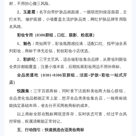
材，不用担心撤三风险。
2、玉凝霜：
名字自带护肤品画面感，一眼联想到保湿面霜，主
打水乳、修护面膜，小项覆盖主流护肤品类，网红护肤品牌常用取
名风格。
彩妆专用（0306群组，口红、眼影、粉底液）
1、魅色：
简短两字，彩妆氛围感拉满，适配口红、指甲油全系
列彩妆，商标干净无近似，初创彩妆小店优选。
2、彩妍纪：
三字文艺风，适合做彩妆集合品牌，从唇妆到眼妆
全类目都能覆盖，注册小项丰富，后期拓展彩妆周边不用补商标。
全品类通吃（0301+0306双群组，洁面+护肤+彩妆一站式开
店）
悦颜集：
三字百搭商标，同时拿下洁面和美妆两大核心群组，
全品类化妆品都能正常上架，想开全品类美妆集合店，一枚商标就
能搞定基础布局，省去分开买两枚商标的成本。
以上商标全部在甄标网现货库存，实时状态可查，经过平台风
控审核，权属清晰能正常转让。
五、行动指引：快速挑选合适美妆商标