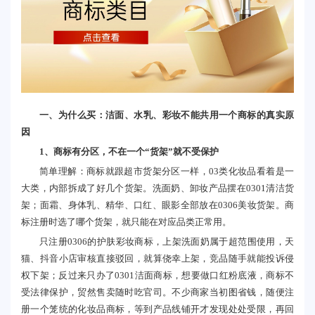
一、为什么买：洁面、水乳、彩妆不能共用一个商标的真实原
因
1、商标有分区，不在一个“货架”就不受保护
简单理解：商标就跟超市货架分区一样，03类化妆品看着是一
大类，内部拆成了好几个货架。洗面奶、卸妆产品摆在0301清洁货
架；面霜、身体乳、精华、口红、眼影全部放在0306美妆货架。商
标注册时选了哪个货架，就只能在对应品类正常用。
只注册0306的护肤彩妆商标，上架洗面奶属于超范围使用，天
猫、抖音小店审核直接驳回，就算侥幸上架，竞品随手就能投诉侵
权下架；反过来只办了0301洁面商标，想要做口红粉底液，商标不
受法律保护，贸然售卖随时吃官司。不少商家当初图省钱，随便注
册一个笼统的化妆品商标，等到产品线铺开才发现处处受限，再回